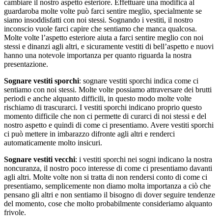
cambiare il nostro aspetto esteriore. Effettuare una modifica al
guardaroba molte volte può farci sentire meglio, specialmente se
siamo insoddisfatti con noi stessi. Sognando i vestiti, il nostro
inconscio vuole farci capire che sentiamo che manca qualcosa.
Molte volte l’aspetto esteriore aiuta a farci sentire meglio con noi
stessi e dinanzi agli altri, e sicuramente vestiti di bell’aspetto e nuovi
hanno una notevole importanza per quanto riguarda la nostra
presentazione.
Sognare vestiti sporchi
: sognare vestiti sporchi indica come ci
sentiamo con noi stessi. Molte volte possiamo attraversare dei brutti
periodi e anche alquanto difficili, in questo modo molte volte
rischiamo di trascurarci. I vestiti sporchi indicano proprio questo
momento difficile che non ci permette di curarci di noi stessi e del
nostro aspetto e quindi di come ci presentiamo. Avere vestiti sporchi
ci può mettere in imbarazzo difronte agli altri e renderci
automaticamente molto insicuri.
Sognare vestiti vecchi
: i vestiti sporchi nei sogni indicano la nostra
noncuranza, il nostro poco interesse di come ci presentiamo davanti
agli altri. Molte volte non si tratta di non rendersi conto di come ci
presentiamo, semplicemente non diamo molta importanza a ciò che
pensano gli altri e non sentiamo il bisogno di dover seguire tendenze
del momento, cose che molto probabilmente consideriamo alquanto
frivole.