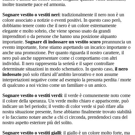
inoltre trasmette pace ed armonia.
Sognare vestito o vestiti neri
: tradizionalmente il nero non è un
colore associato a notizie o eventi positivi. In questo caso però,
dobbiamo tenere conto che il nero è un colore estremamente
elegante e molto sobrio, che viene spesso usato da grandi
imprenditori o da persone che hanno una posizione alquanto
importante.
Sognare di indossare un vestito scuro
preannuncia un
evento importante, forse stiamo aspettando un incarico importante o
anche una promozione. Per quanto riguarda il nostro carattere, il
nero può anche rappresentare come ci comportiamo con altri
individui. Il nero rappresenta la serietà e il saper controllare
determinate situazioni in modo schematico. In questo caso,
il nero
indossato
può solo rifarsi all’ambito lavorativo e non assume
interpretazioni negative come ad esempio la presunta perdita / morte
di qualcuno a noi vicino come un familiare o un amico.
Sognare vestito o vestiti verdi
: il verde è comunemente noto come
il colore della speranza. Un verde molto chiaro e appariscente, può
indicare un bel periodo; il vestito di color verde si può rifare alla
nostra situazione presente, forse abbiamo finalmente trovato stabilità
e lo facciamo notare anche a chi ci circonda, prendendoci cura del
nostro aspetto esteriore più del solito.
Sognare vestito o vestiti gialli
: il giallo è un colore molto forte, ma