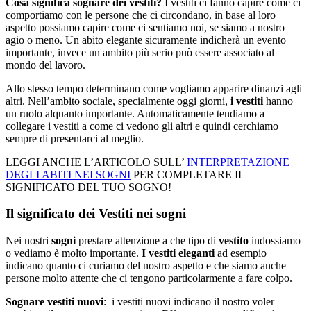
Cosa significa sognare dei vestiti?
I vestiti ci fanno capire come ci
comportiamo con le persone che ci circondano, in base al loro
aspetto possiamo capire come ci sentiamo noi, se siamo a nostro
agio o meno. Un abito elegante sicuramente indicherà un evento
importante, invece un ambito più serio può essere associato al
mondo del lavoro.
Allo stesso tempo determinano come vogliamo apparire dinanzi agli
altri. Nell’ambito sociale, specialmente oggi giorni,
i vestiti
hanno
un ruolo alquanto importante. Automaticamente tendiamo a
collegare i vestiti a come ci vedono gli altri e quindi cerchiamo
sempre di presentarci al meglio.
LEGGI ANCHE L’ARTICOLO SULL’
INTERPRETAZIONE
DEGLI ABITI NEI SOGNI
PER COMPLETARE IL
SIGNIFICATO DEL TUO SOGNO!
Il significato dei Vestiti nei sogni
Nei nostri
sogni
prestare attenzione a che tipo di
vestito
indossiamo
o vediamo è molto importante.
I vestiti eleganti
ad esempio
indicano quanto ci curiamo del nostro aspetto e che siamo anche
persone molto attente che ci tengono particolarmente a fare colpo.
Sognare vestiti nuovi
: i vestiti nuovi indicano il nostro voler