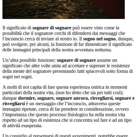
Il significato di
sognare di sognare
può essere visto come la
possibilità che il sognatore cerchi di difendersi dai messaggi che
l’inconscio cerca di inviare al nostro io. Il
sogno nel sogno
, dunque,
può svolgere, per alcuni, la funzione di far dimenticare il significato
delle immagini principali della nostra avventura notturna.
Un’altra possibile funzione:
sognare di sognare
assume un
significato che altre volte aiuta ad accettare e superare le resistenze
della mente del sognatore presentando fatti spiacevoli sotto forma di
sogni nei sogni.
A molti di noi capita di fare questa esperienza onirica in momenti
particolari della nostra vita, (non ho detto che sia per tutti così);
dunque
dormire, sognare, sognare ancora, risvegliarsi, sognare e
risvegliarsi
è un messaggio che l’inconscio, attraverso queste
immagini ripetute, cerca di far prendere in considerazione, ovvero
l’importanza che questo processo fisiologico ha nella nostra vita
rispetto ad un tipo di esistenza che si concentra sul fare e ad un tipo
di attività esasperata.
Un consiglio al presentarsi di questi avvenimenti, potrebbe essere