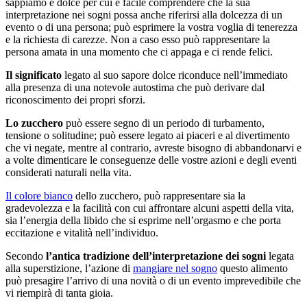
sappiamo è dolce per cui è facile comprendere che la sua
interpretazione nei sogni possa anche riferirsi alla dolcezza di un
evento o di una persona; può esprimere la vostra voglia di tenerezza
e la richiesta di carezze. Non a caso esso può rappresentare la
persona amata in una momento che ci appaga e ci rende felici.
Il significato
legato al suo sapore dolce riconduce nell’immediato
alla presenza di una notevole autostima che può derivare dal
riconoscimento dei propri sforzi.
Lo zucchero
può essere segno di un periodo di turbamento,
tensione o solitudine; può essere legato ai piaceri e al divertimento
che vi negate, mentre al contrario, avreste bisogno di abbandonarvi e
a volte dimenticare le conseguenze delle vostre azioni e degli eventi
considerati naturali nella vita.
Il colore bianco
dello zucchero, può rappresentare sia la
gradevolezza e la facilità con cui affrontare alcuni aspetti della vita,
sia l’energia della libido che si esprime nell’orgasmo e che porta
eccitazione e vitalità nell’individuo.
Secondo
l’antica tradizione dell’interpretazione dei sogni
legata
alla superstizione, l’azione di
mangiare nel sogno
questo alimento
può presagire l’arrivo di una novità o di un evento imprevedibile che
vi riempirà di tanta gioia.