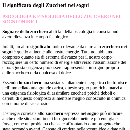
Il significato degli Zuccheri nei sogni
PSICOLOGIA E FISIOLOGIA DELLO ZUCCHERO NEI
SOGNI ONIRICI
Sognare dello zucchero
al di la’ della psicologia inconscia può
avere rilevanza in campo fisiologico.
Infatti, un altro
significato
molto rilevante da dare allo
zucchero nei
sogni
è quello attinente alle nostre energie. Tutti noi abbiamo
compreso quanto sia di estrema rilevanza per il nostro corpo
raccogliere un certo numero di energie attraverso l’assimilazione del
cibo. Questa esigenza può essere rappresentata in sogno proprio
dallo zucchero o da qualcosa di dolce.
Essendo
lo zucchero
una sostanza altamente energetica che fornisce
nell’immediato una grande carica, questo segno può richiamarvi a
una esigenza fisiologica di assimilare zuccheri poiché deboli o
carenti di questo composto alimentare meglio conosciuto in chimica
con il nome di saccarosio.
L’energia correlata allo
zucchero
espressa nel
sogno
può indicare
anche delle situazioni in cui bisognerebbe mettere più energia e
forza, come un problema che state affrontando o un progetto che
state portando avanti. Cercate di credere nelle vostre idee e date più