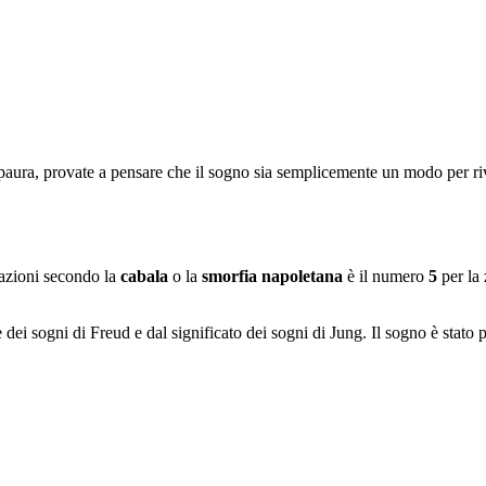
aura, provate a pensare che il sogno sia semplicemente un modo per rive
razioni secondo la
cabala
o la
smorfia napoletana
è il numero
5
per la 
e dei sogni di Freud e dal significato dei sogni di Jung. Il sogno è stato 