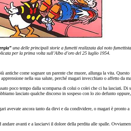
ergia”
una delle principali storie a fumetti realizzata dal noto fumetti
licata per la prima volta sull’Albo d’oro del 25 luglio 1954.
iù antiche come sognare un parente che muore, allunga la vita. Questo t
apprensione nella sua salute, perché magari invecchiato o affetto da mala
ssato poco tempo dalla scomparsa di colui o colei che ci ha lasciati. Di s
abbiamo lasciato qualche discorso in sospeso con lo zio defunto oppure
agari avevate ancora tanto da dirvi e da condividere, o magari è pronto 
 ad andare avanti e a lasciarvi il dolore della perdita alle spalle. Ovvi