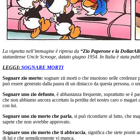
La vignetta nell’immagine è ripresa da
“Zio Paperone e la DollarAll
statunitense Uncle Scrooge, datato giugno 1954. In Italia è stata pubb
LEGGI:
SOGNARE MORTI
Sognare zio morto:
sognare zii morti o che muoiono nelle credenze p
può essere generato dalla paura di un distacco da questa persona, o un 
Sognare uno zio defunto
, è abbastanza frequente, soprattutto se è pa
che non abbiamo ancora accettato la perdita del nostro caro o magari 
con lui.
Sognare uno zio morto che parla
, si può ricondurre al fatto, che m
sapete che non avrebbe approvato.
Sognare uno zio morto che ti abbraccia
, significa che siete pronti
di lui e che semplicemente vi manca.