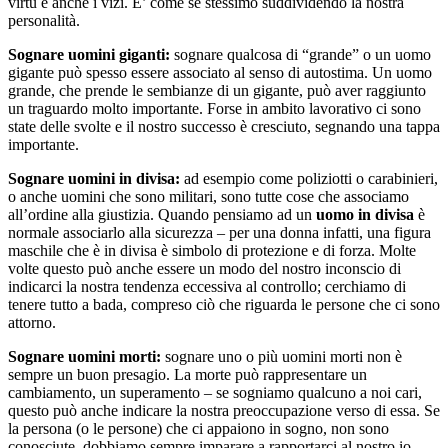
virtù e anche i vizi. E’ come se stessimo suddividendo la nostra
personalità.
Sognare uomini giganti:
sognare qualcosa di “grande” o un uomo
gigante può spesso essere associato al senso di autostima. Un uomo
grande, che prende le sembianze di un gigante, può aver raggiunto
un traguardo molto importante. Forse in ambito lavorativo ci sono
state delle svolte e il nostro successo è cresciuto, segnando una tappa
importante.
Sognare uomini in divisa:
ad esempio come poliziotti o carabinieri,
o anche uomini che sono militari, sono tutte cose che associamo
all’ordine alla giustizia. Quando pensiamo ad un
uomo in divisa
è
normale associarlo alla sicurezza – per una donna infatti, una figura
maschile che è in divisa è simbolo di protezione e di forza. Molte
volte questo può anche essere un modo del nostro inconscio di
indicarci la nostra tendenza eccessiva al controllo; cerchiamo di
tenere tutto a bada, compreso ciò che riguarda le persone che ci sono
attorno.
Sognare uomini morti:
sognare uno o più uomini morti non è
sempre un buon presagio. La morte può rappresentare un
cambiamento, un superamento – se sogniamo qualcuno a noi cari,
questo può anche indicare la nostra preoccupazione verso di essa. Se
la persona (o le persone) che ci appaiono in sogno, non sono
conosciute, dobbiamo sempre imparare a rapportarci al nostro io