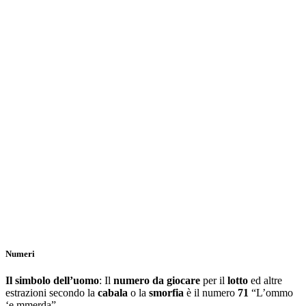
Numeri
Il simbolo dell’uomo
: Il
numero da giocare
per il
lotto
ed altre
estrazioni secondo la
cabala
o la
smorfia
è il numero
71
“L’ommo
‘e mmerda”.