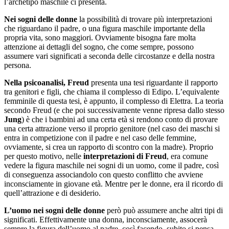
l’archetipo maschile ci presenta.
Nei sogni delle donne
la possibilità di trovare più interpretazioni
che riguardano il padre, o una figura maschile importante della
propria vita, sono maggiori. Ovviamente bisogna fare molta
attenzione ai dettagli del sogno, che come sempre, possono
assumere vari significati a seconda delle circostanze e della nostra
persona.
Nella psicoanalisi, Freud
presenta una tesi riguardante il rapporto
tra genitori e figli, che chiama il complesso di Edipo. L’equivalente
femminile di questa tesi, è appunto, il complesso di Elettra. La teoria
secondo Freud (e che poi successivamente venne ripresa dallo stesso
Jung
) è che i bambini ad una certa età si rendono conto di provare
una certa attrazione verso il proprio genitore (nel caso dei maschi si
entra in competizione con il padre e nel caso delle femmine,
ovviamente, si crea un rapporto di scontro con la madre). Proprio
per questo motivo, nelle
interpretazioni di Freud
, era comune
vedere la figura maschile nei sogni di un uomo, come il padre, così
di conseguenza associandolo con questo conflitto che avviene
inconsciamente in giovane età. Mentre per le donne, era il ricordo di
quell’attrazione e di desiderio.
L’uomo nei sogni delle donne
però può assumere anche altri tipi di
significati. Effettivamente una donna, inconsciamente, assocerà
sempre la figura dell’uomo al padre, così facendo, subito si pensa