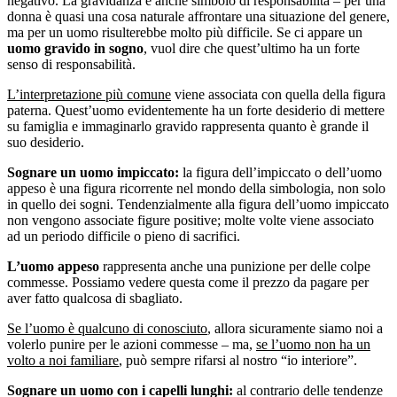
negativo. La gravidanza è anche simbolo di responsabilità – per una
donna è quasi una cosa naturale affrontare una situazione del genere,
ma per un uomo risulterebbe molto più difficile. Se ci appare un
uomo gravido in sogno
, vuol dire che quest’ultimo ha un forte
senso di responsabilità.
L’interpretazione più comune
viene associata con quella della figura
paterna. Quest’uomo evidentemente ha un forte desiderio di mettere
su famiglia e immaginarlo gravido rappresenta quanto è grande il
suo desiderio.
Sognare un uomo impiccato:
la figura dell’impiccato o dell’uomo
appeso è una figura ricorrente nel mondo della simbologia, non solo
in quello dei sogni. Tendenzialmente alla figura dell’uomo impiccato
non vengono associate figure positive; molte volte viene associato
ad un periodo difficile o pieno di sacrifici.
L’uomo appeso
rappresenta anche una punizione per delle colpe
commesse. Possiamo vedere questa come il prezzo da pagare per
aver fatto qualcosa di sbagliato.
Se l’uomo è qualcuno di conosciuto
, allora sicuramente siamo noi a
volerlo punire per le azioni commesse – ma,
se l’uomo non ha un
volto a noi familiare
, può sempre rifarsi al nostro “io interiore”.
Sognare un uomo con i capelli lunghi:
al contrario delle tendenze