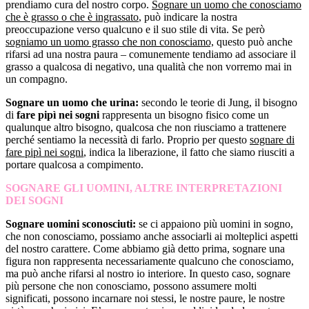
prendiamo cura del nostro corpo.
Sognare un uomo che conosciamo
che è grasso o che è ingrassato
, può indicare la nostra
preoccupazione verso qualcuno e il suo stile di vita. Se però
sogniamo un uomo grasso che non conosciamo,
questo può anche
rifarsi ad una nostra paura – comunemente tendiamo ad associare il
grasso a qualcosa di negativo, una qualità che non vorremo mai in
un compagno.
Sognare un uomo che urina:
secondo le teorie di Jung, il bisogno
di
fare pipì nei sogni
rappresenta un bisogno fisico come un
qualunque altro bisogno, qualcosa che non riusciamo a trattenere
perché sentiamo la necessità di farlo. Proprio per questo
sognare di
fare pipì nei sogni
, indica la liberazione, il fatto che siamo riusciti a
portare qualcosa a compimento.
SOGNARE GLI UOMINI, ALTRE INTERPRETAZIONI
DEI SOGNI
Sognare uomini sconosciuti:
se ci appaiono più uomini in sogno,
che non conosciamo, possiamo anche associarli ai molteplici aspetti
del nostro carattere. Come abbiamo già detto prima, sognare una
figura non rappresenta necessariamente qualcuno che conosciamo,
ma può anche rifarsi al nostro io interiore. In questo caso, sognare
più persone che non conosciamo, possono assumere molti
significati, possono incarnare noi stessi, le nostre paure, le nostre