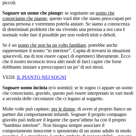
piccoli.
Sognare un uomo che piange:
se sogniamo un
uomo che
conosciamo che piange
, questo vuol dire che siamo preoccupati per
questa persona e vorremmo poterla aiutare. Se siamo a conoscenza
di determinati problemi che sta vivendo una persona a noi cara è
normale voler fare il possibile per non vederli tristi o deboli.
Se è un
uomo che non ha un volto familiare
, potrebbe anche
rappresentare il nostro “io interiore”. Capita di trovarsi in situazioni
spiacevoli, ma di non essere capaci di esprimerci liberamente. Ecco
che il nostro inconscio trova altri modi di farci capire che forse
dobbiamo iniziare a preoccuparci un po’ di noi stessi.
VEDI:
IL PIANTO NEI SOGNI
Sognare uomo incinta
(e/o uomini): se in sogno ci appare un uomo
che conosciamo, gravido, questo può essere interpretato in vari modi
a seconda delle circostanze che ci legano al soggetto.
Molte volte può capitare,
per le donne
, di avere al proprio fianco un
partner dai comportamenti infantili. Sognare il proprio compagno
gravido può indicare il legame che quest’ultimo ha con il proprio
“bambino interiore”. Non bisogna sempre associare il
comportamento innocente o spensierato di un uomo adulto in modo