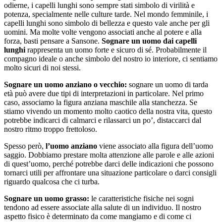
odierne, i capelli lunghi sono sempre stati simbolo di virilità e
potenza, specialmente nelle culture tarde. Nel mondo femminile, i
capelli lunghi sono simbolo di bellezza e questo vale anche per gli
uomini. Ma molte volte vengono associati anche al potere e alla
forza, basti pensare a Sansone.
Sognare un uomo dai capelli
lunghi
rappresenta un uomo forte e sicuro di sé. Probabilmente il
compagno ideale o anche simbolo del nostro io interiore, ci sentiamo
molto sicuri di noi stessi.
Sognare un uomo anziano o vecchio:
sognare un uomo di tarda
età può avere due tipi di interpretazioni in particolare. Nel primo
caso, associamo la figura anziana maschile alla stanchezza. Se
stiamo vivendo un momento molto caotico della nostra vita, questo
potrebbe indicarci di calmarci e rilassarci un po’, distaccarci dal
nostro ritmo troppo frettoloso.
Spesso però,
l’uomo anziano
viene associato alla figura dell’uomo
saggio. Dobbiamo prestare molta attenzione alle parole e alle azioni
di quest’uomo, perché potrebbe darci delle indicazioni che possono
tornarci utili per affrontare una situazione particolare o darci consigli
riguardo qualcosa che ci turba.
Sognare un uomo grasso:
le caratteristiche fisiche nei sogni
tendono ad essere associate alla salute di un individuo. Il nostro
aspetto fisico è determinato da come mangiamo e di come ci