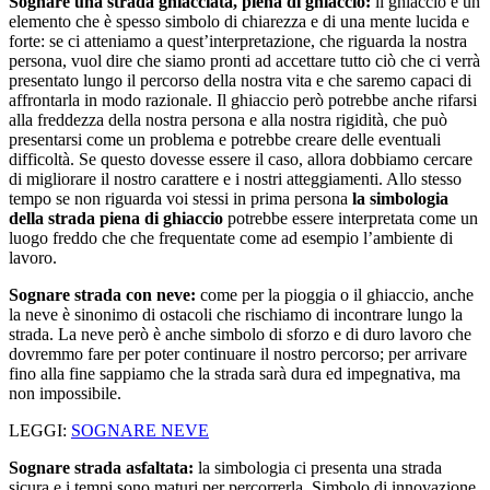
Sognare una strada ghiacciata, piena di ghiaccio:
il ghiaccio è un
elemento che è spesso simbolo di chiarezza e di una mente lucida e
forte: se ci atteniamo a quest’interpretazione, che riguarda la nostra
persona, vuol dire che siamo pronti ad accettare tutto ciò che ci verrà
presentato lungo il percorso della nostra vita e che saremo capaci di
affrontarla in modo razionale. Il ghiaccio però potrebbe anche rifarsi
alla freddezza della nostra persona e alla nostra rigidità, che può
presentarsi come un problema e potrebbe creare delle eventuali
difficoltà. Se questo dovesse essere il caso, allora dobbiamo cercare
di migliorare il nostro carattere e i nostri atteggiamenti. Allo stesso
tempo se non riguarda voi stessi in prima persona
la simbologia
della strada piena di ghiaccio
potrebbe essere interpretata come un
luogo freddo che che frequentate come ad esempio l’ambiente di
lavoro.
Sognare strada con neve:
come per la pioggia o il ghiaccio, anche
la neve è sinonimo di ostacoli che rischiamo di incontrare lungo la
strada. La neve però è anche simbolo di sforzo e di duro lavoro che
dovremmo fare per poter continuare il nostro percorso; per arrivare
fino alla fine sappiamo che la strada sarà dura ed impegnativa, ma
non impossibile.
LEGGI:
SOGNARE NEVE
Sognare strada asfaltata:
la simbologia ci presenta una strada
sicura e i tempi sono maturi per percorrerla. Simbolo di innovazione