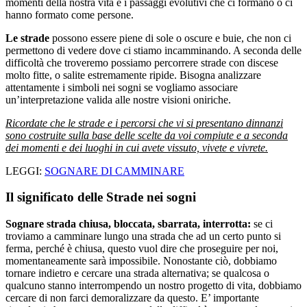
momenti della nostra vita e i passaggi evolutivi che ci formano o ci
hanno formato come persone.
Le strade
possono essere piene di sole o oscure e buie, che non ci
permettono di vedere dove ci stiamo incamminando. A seconda delle
difficoltà che troveremo possiamo percorrere strade con discese
molto fitte, o salite estremamente ripide. Bisogna analizzare
attentamente i simboli nei sogni se vogliamo associare
un’interpretazione valida alle nostre visioni oniriche.
Ricordate che le strade e i percorsi che vi si presentano dinnanzi
sono costruite sulla base delle scelte da voi compiute e a seconda
dei momenti e dei luoghi in cui avete vissuto, vivete e vivrete.
LEGGI:
SOGNARE DI CAMMINARE
Il significato delle Strade nei sogni
Sognare strada
chiusa,
bloccata, sbarrata, interrotta:
se ci
troviamo a camminare lungo una strada che ad un certo punto si
ferma, perché è chiusa, questo vuol dire che proseguire per noi,
momentaneamente sarà impossibile. Nonostante ciò, dobbiamo
tornare indietro e cercare una strada alternativa; se qualcosa o
qualcuno stanno interrompendo un nostro progetto di vita, dobbiamo
cercare di non farci demoralizzare da questo. E’ importante