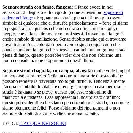
Sognare strada con fango, fangosa:
il fango evoca in noi
sensazioni di disgusto e di degrado (come ad esempio
sognare di
cadere nel fango
). Sognare una strada piena di fango può essere
simbolo di qualcosa che ci disturba particolarmente – forse ci siamo
impegnati a fare qualcosa che non ci fa sentire a nostro agio, o
peggio, che ci fa sentire male con noi stessi. Trovarsi nel fango è
anche simbolo di umiliazione. Senza dubbio anche qui ci troviamo
davanti ad un’ostacolo da superare. Se sogniamo qualcuno che
conosciamo nel fango o che si trova a camminare lungo una strada
piena di fango, questo potrebbe voler dire che non abbiamo una
buona considerazione o opinione di quest’ultimo.
Sognare strada bagnata, con acqua, allagata:
molte volte lungo il
un percorso, sarà molto facile incontrare una serie di ostacoli che
possono rendere la traversata molto più difficile. Tendenzialmente
l’acqua è simbolo di vitalità e di energia; in questo caso però, se la
strada è bagnata o se piove, questo può essere sinonimo di
malinconia e tristezza. Essa rappresenta il nostro stato d’animo:
questo può voler dire che stiamo percorrendo una strada, ma non ne
siamo pienamente felici. Forse abbiamo dei ripensamenti o non
siamo soddisfatti di alcune scelte che abbiamo fatto.
LEGGI:
L’ACQUA NEI SOGNI