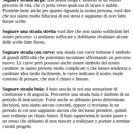
percorso di vita, che ci porta verso qualcosa di sicuro e stabile.
Promette bene anche per quanto riguarda la nostra persona, vuol dire
che noi siamo molto fiduciosi di noi stessi e sappiamo di aver fatto
buone scelte.
Sognare una strada stretta
vuol dire che non siamo soddisfatti del
nostro percorso: ci sentiamo soffocare e dobbiamo rivalutare alcune
delle scelte fatte finora.
Sognare strada con curve:
una strada con curve tortuose è simbolo
di grandi difficoltà che potremmo incontrare affrontando un percorso
nuovo. Le curve però possono anche essere simbolo del nostro
carattere: se siamo persone molto complicate o che hanno tendenza a
cambiare idea molto facilmente, le curve indicano il nostro modo
contorto di pensare, che non è chiaro e lineare.
Sognare strada buia:
il buio suscita in noi una sensazione di
confusione e di angoscia. Percorrere una strada buia è simbolo di un
periodo di insicurezze. Forse anche se abbiamo preso determinate
decisioni, non siamo ancora convinti, oppure ci troviamo in un
periodo in cui non sappiamo ancora che decisioni prendere, quindi
non vediamo un chiaro futuro. Il buio rappresenta le nostre paure e
un senso che abbiamo di non riuscire a realizzare o portare a termine
i nostri progetti.