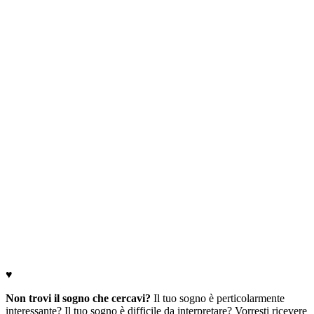
♥
Non trovi il sogno che cercavi?
Il tuo sogno è perticolarmente
interessante? Il tuo sogno è difficile da interpretare? Vorresti ricevere