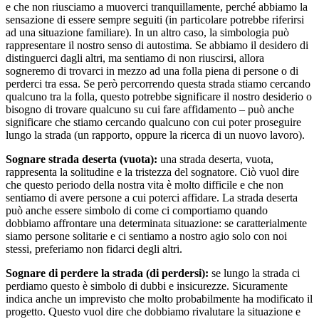
e che non riusciamo a muoverci tranquillamente, perché abbiamo la
sensazione di essere sempre seguiti (in particolare potrebbe riferirsi
ad una situazione familiare). In un altro caso, la simbologia può
rappresentare il nostro senso di autostima. Se abbiamo il desidero di
distinguerci dagli altri, ma sentiamo di non riuscirsi, allora
sogneremo di trovarci in mezzo ad una folla piena di persone o di
perderci tra essa. Se però percorrendo questa strada stiamo cercando
qualcuno tra la folla, questo potrebbe significare il nostro desiderio o
bisogno di trovare qualcuno su cui fare affidamento – può anche
significare che stiamo cercando qualcuno con cui poter proseguire
lungo la strada (un rapporto, oppure la ricerca di un nuovo lavoro).
Sognare strada deserta (vuota):
una strada deserta, vuota,
rappresenta la solitudine e la tristezza del sognatore. Ciò vuol dire
che questo periodo della nostra vita è molto difficile e che non
sentiamo di avere persone a cui poterci affidare. La strada deserta
può anche essere simbolo di come ci comportiamo quando
dobbiamo affrontare una determinata situazione: se caratterialmente
siamo persone solitarie e ci sentiamo a nostro agio solo con noi
stessi, preferiamo non fidarci degli altri.
Sognare di perdere la strada (di perdersi):
se lungo la strada ci
perdiamo questo è simbolo di dubbi e insicurezze. Sicuramente
indica anche un imprevisto che molto probabilmente ha modificato il
progetto. Questo vuol dire che dobbiamo rivalutare la situazione e