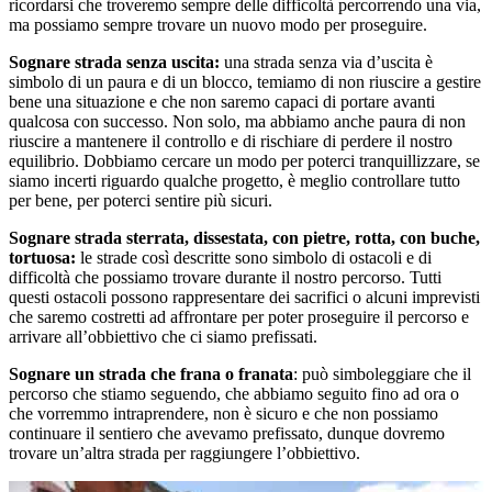
ricordarsi che troveremo sempre delle difficoltà percorrendo una via,
ma possiamo sempre trovare un nuovo modo per proseguire.
Sognare strada senza uscita:
una strada senza via d’uscita è
simbolo di un paura e di un blocco, temiamo di non riuscire a gestire
bene una situazione e che non saremo capaci di portare avanti
qualcosa con successo. Non solo, ma abbiamo anche paura di non
riuscire a mantenere il controllo e di rischiare di perdere il nostro
equilibrio. Dobbiamo cercare un modo per poterci tranquillizzare, se
siamo incerti riguardo qualche progetto, è meglio controllare tutto
per bene, per poterci sentire più sicuri.
Sognare strada sterrata, dissestata, con pietre, rotta, con buche,
tortuosa:
le strade così descritte sono simbolo di ostacoli e di
difficoltà che possiamo trovare durante il nostro percorso. Tutti
questi ostacoli possono rappresentare dei sacrifici o alcuni imprevisti
che saremo costretti ad affrontare per poter proseguire il percorso e
arrivare all’obbiettivo che ci siamo prefissati.
Sognare un strada che frana o franata
: può simboleggiare che il
percorso che stiamo seguendo, che abbiamo seguito fino ad ora o
che vorremmo intraprendere, non è sicuro e che non possiamo
continuare il sentiero che avevamo prefissato, dunque dovremo
trovare un’altra strada per raggiungere l’obbiettivo.