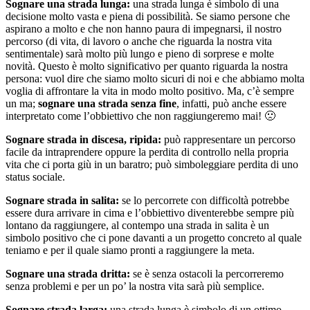
Sognare una strada lunga:
una strada lunga è simbolo di una
decisione molto vasta e piena di possibilità. Se siamo persone che
aspirano a molto e che non hanno paura di impegnarsi, il nostro
percorso (di vita, di lavoro o anche che riguarda la nostra vita
sentimentale) sarà molto più lungo e pieno di sorprese e molte
novità. Questo è molto significativo per quanto riguarda la nostra
persona: vuol dire che siamo molto sicuri di noi e che abbiamo molta
voglia di affrontare la vita in modo molto positivo. Ma, c’è sempre
un ma;
sognare una strada senza fine
, infatti, può anche essere
interpretato come l’obbiettivo che non raggiungeremo mai! 🙁
Sognare strada in discesa, ripida:
può rappresentare un percorso
facile da intraprendere oppure la perdita di controllo nella propria
vita che ci porta giù in un baratro; può simboleggiare perdita di uno
status sociale.
Sognare strada in salita:
se lo percorrete con difficoltà potrebbe
essere dura arrivare in cima e l’obbiettivo diventerebbe sempre più
lontano da raggiungere, al contempo una strada in salita è un
simbolo positivo che ci pone davanti a un progetto concreto al quale
teniamo e per il quale siamo pronti a raggiungere la meta.
Sognare una strada dritta:
se è senza ostacoli la percorreremo
senza problemi e per un po’ la nostra vita sarà più semplice.
Sognare strada larga:
una strada lunga è simbolo di un ottimo