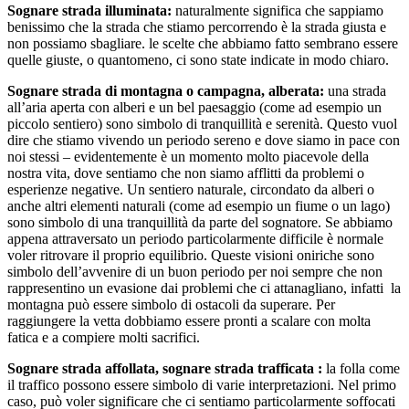
Sognare strada illuminata:
naturalmente significa che sappiamo
benissimo che la strada che stiamo percorrendo è la strada giusta e
non possiamo sbagliare. le scelte che abbiamo fatto sembrano essere
quelle giuste, o quantomeno, ci sono state indicate in modo chiaro.
Sognare strada di montagna o campagna, alberata:
una strada
all’aria aperta con alberi e un bel paesaggio (come ad esempio un
piccolo sentiero) sono simbolo di tranquillità e serenità. Questo vuol
dire che stiamo vivendo un periodo sereno e dove siamo in pace con
noi stessi – evidentemente è un momento molto piacevole della
nostra vita, dove sentiamo che non siamo afflitti da problemi o
esperienze negative. Un sentiero naturale, circondato da alberi o
anche altri elementi naturali (come ad esempio un fiume o un lago)
sono simbolo di una tranquillità da parte del sognatore. Se abbiamo
appena attraversato un periodo particolarmente difficile è normale
voler ritrovare il proprio equilibrio. Queste visioni oniriche sono
simbolo dell’avvenire di un buon periodo per noi sempre che non
rappresentino un evasione dai problemi che ci attanagliano, infatti la
montagna può essere simbolo di ostacoli da superare. Per
raggiungere la vetta dobbiamo essere pronti a scalare con molta
fatica e a compiere molti sacrifici.
Sognare strada affollata, sognare strada trafficata :
la folla come
il traffico possono essere simbolo di varie interpretazioni. Nel primo
caso, può voler significare che ci sentiamo particolarmente soffocati