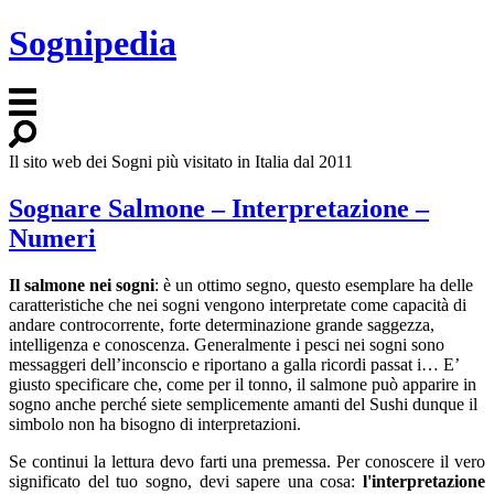
Sognipedia
Il sito web dei Sogni più visitato in Italia dal 2011
Sognare Salmone – Interpretazione –
Numeri
Il salmone nei sogni
: è un ottimo segno, questo esemplare ha delle
caratteristiche che nei sogni vengono interpretate come capacità di
andare controcorrente, forte determinazione grande saggezza,
intelligenza e conoscenza. Generalmente i pesci nei sogni sono
messaggeri dell’inconscio e riportano a galla ricordi passat i… E’
giusto specificare che, come per il tonno, il salmone può apparire in
sogno anche perché siete semplicemente amanti del Sushi dunque il
simbolo non ha bisogno di interpretazioni.
Se continui la lettura devo farti una premessa. Per conoscere il vero
significato del tuo sogno, devi sapere una cosa:
l'interpretazione