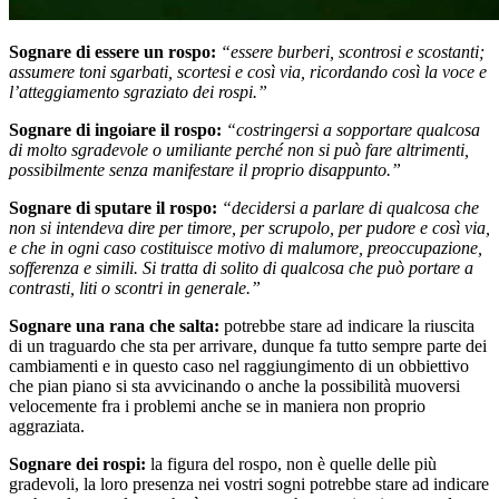
Sognare di essere un rospo:
“essere burberi, scontrosi e scostanti;
assumere toni sgarbati, scortesi e così via, ricordando così la voce e
l’atteggiamento sgraziato dei rospi.”
Sognare di ingoiare il rospo:
“costringersi a sopportare qualcosa
di molto sgradevole o umiliante perché non si può fare altrimenti,
possibilmente senza manifestare il proprio disappunto.”
Sognare di sputare il rospo:
“decidersi a parlare di qualcosa che
non si intendeva dire per timore, per scrupolo, per pudore e così via,
e che in ogni caso costituisce motivo di malumore, preoccupazione,
sofferenza e simili. Si tratta di solito di qualcosa che può portare a
contrasti, liti o scontri in generale.”
Sognare una rana che salta:
potrebbe stare ad indicare la riuscita
di un traguardo che sta per arrivare, dunque fa tutto sempre parte dei
cambiamenti e in questo caso nel raggiungimento di un obbiettivo
che pian piano si sta avvicinando o anche la possibilità muoversi
velocemente fra i problemi anche se in maniera non proprio
aggraziata.
Sognare dei rospi:
la figura del rospo, non è quelle delle più
gradevoli, la loro presenza nei vostri sogni potrebbe stare ad indicare