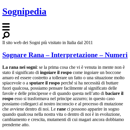
Sognipedia
Il sito web dei Sogni più visitato in Italia dal 2011
Sognare Rana – Interpretazione – Numeri
La rana nei sogni
: se la prima cosa che vi è venuta in mente non è
stato il significato di
ingoiare il rospo
come ingoiare un boccone
amaro ed essere costretto a tollerare un fatto o una situazione molto
spiacevole o a
sputare il rospo
perché si ha necessità di buttare
fuori qualcosa, possiamo pensare facilmente al significato delle
favole e delle principesse e di quando questa nell’atto di
baciare il
rospo
esso si trasformava nel principe azzurro; in questo caso
possiamo collegarci al nostro inconscio e al processo di mutazione
che avviene dentro di noi. Le
rane
ci possono apparire in sogno
quando qualcosa nella nostra vita o dentro di noi è in evoluzione,
cambiamento e crescita, mutamenti di cui magari ancora dobbiamo
prenderne atto.