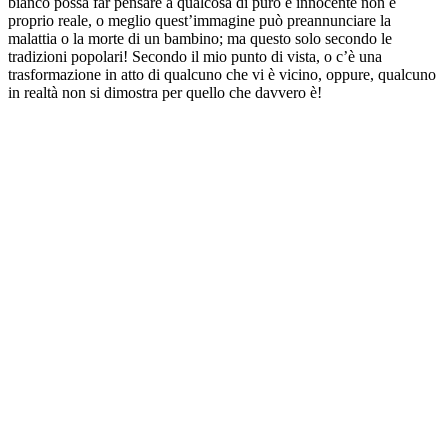
bianco possa far pensare a qualcosa di puro e innocente non è
proprio reale, o meglio quest’immagine può preannunciare la
malattia o la morte di un bambino; ma questo solo secondo le
tradizioni popolari! Secondo il mio punto di vista, o c’è una
trasformazione in atto di qualcuno che vi è vicino, oppure, qualcuno
in realtà non si dimostra per quello che davvero è!