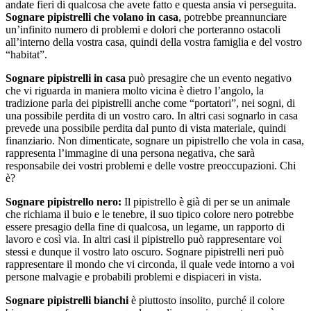
andate fieri di qualcosa che avete fatto e questa ansia vi perseguita.
Sognare pipistrelli che volano in casa
, potrebbe preannunciare
un’infinito numero di problemi e dolori che porteranno ostacoli
all’interno della vostra casa, quindi della vostra famiglia e del vostro
“habitat”.
Sognare pipistrelli in casa
può presagire che un evento negativo
che vi riguarda in maniera molto vicina è dietro l’angolo, la
tradizione parla dei pipistrelli anche come “portatori”, nei sogni, di
una possibile perdita di un vostro caro. In altri casi sognarlo in casa
prevede una possibile perdita dal punto di vista materiale, quindi
finanziario. Non dimenticate, sognare un pipistrello che vola in casa,
rappresenta l’immagine di una persona negativa, che sarà
responsabile dei vostri problemi e delle vostre preoccupazioni. Chi
è?
Sognare pipistrello nero:
Il pipistrello è già di per se un animale
che richiama il buio e le tenebre, il suo tipico colore nero potrebbe
essere presagio della fine di qualcosa, un legame, un rapporto di
lavoro e così via. In altri casi il pipistrello può rappresentare voi
stessi e dunque il vostro lato oscuro. Sognare pipistrelli neri può
rappresentare il mondo che vi circonda, il quale vede intorno a voi
persone malvagie e probabili problemi e dispiaceri in vista.
Sognare pipistrelli bianchi
è piuttosto insolito, purché il colore