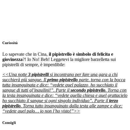
Curiosità
Lo sapevate che in Cina,
il pipistrello è simbolo di felicita e
giovinezza
?! Io No! Beh! Leggetevi la migliore barzelletta sui
pipistrelli di sempre, è imperdibile:
<<Una notte
3 pipistrelli
si incontrano per fare una gara a chi
succhierà più sangue. Il
primo pipistrello
parte. torna con la bocca
tutta insanguinata e dice: “vedete quel palazzo, ho succhiato il
sangue di tutti gl’inquilini!”. Parte il
secondo pipistrello
. Torna con
la testa insanguinata e dice: “vedete quella chiesa e quel grattacielo
ho succhiato il sangue si ogni singolo individuo”. Parte il
terzo
pipistrello
. Torna tutto insanguinato dalla testa alle zampe e dice:
“vedete quel palo… io non l’ho visto!”>>
Consigli