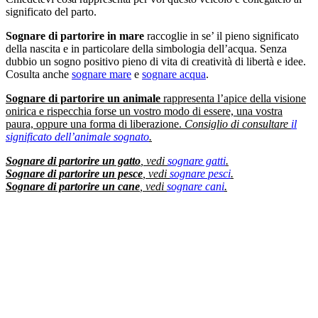
significato del parto.
Sognare di partorire in mare
raccoglie in se’ il pieno significato
della nascita e in particolare della simbologia dell’acqua. Senza
dubbio un sogno positivo pieno di vita di creatività di libertà e idee.
Cosulta anche
sognare mare
e
sognare acqua
.
Sognare di partorire un animale
rappresenta l’apice della visione
onirica e rispecchia forse un vostro modo di essere, una vostra
paura, oppure una forma di liberazione.
Consiglio di consultare
il
significato dell’animale sognato
.
Sognare di partorire un gatto
, vedi
sognare gatti
.
Sognare di partorire un pesce
, vedi
sognare pesci
.
Sognare di partorire un cane
, vedi
sognare cani
.