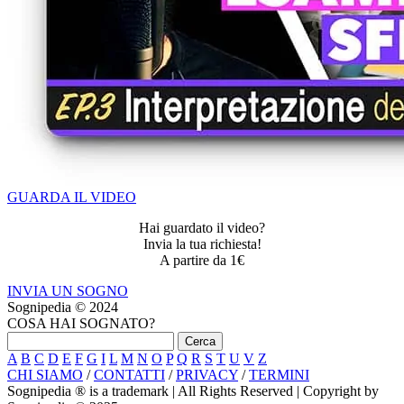
GUARDA IL VIDEO
Hai guardato il video?
Invia la tua richiesta!
A partire da 1€
INVIA UN SOGNO
Sognipedia © 2024
COSA HAI SOGNATO?
A
B
C
D
E
F
G
I
L
M
N
O
P
Q
R
S
T
U
V
Z
CHI SIAMO
/
CONTATTI
/
PRIVACY
/
TERMINI
Sognipedia ® is a trademark | All Rights Reserved | Copyright by