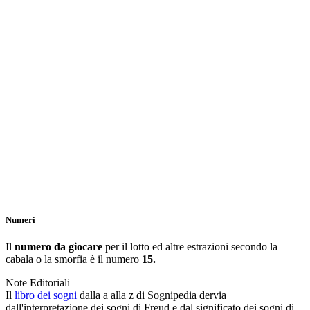
Numeri
Il
numero da giocare
per il lotto ed altre estrazioni secondo la
cabala o la smorfia è il numero
15.
Note Editoriali
Il
libro dei sogni
dalla a alla z di Sognipedia dervia
dall'interpretazione dei sogni di Freud e dal significato dei sogni di