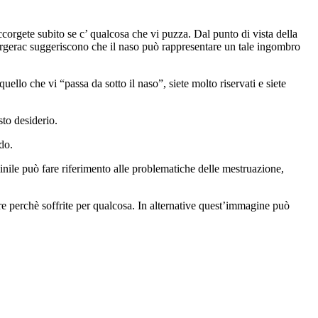
accorgete subito se c’ qualcosa che vi puzza. Dal punto di vista della
ergerac suggeriscono che il naso può rappresentare un tale ingombro
llo che vi “passa da sotto il naso”, siete molto riservati e siete
sto desiderio.
do.
ile può fare riferimento alle problematiche delle mestruazione,
re perchè soffrite per qualcosa. In alternative quest’immagine può