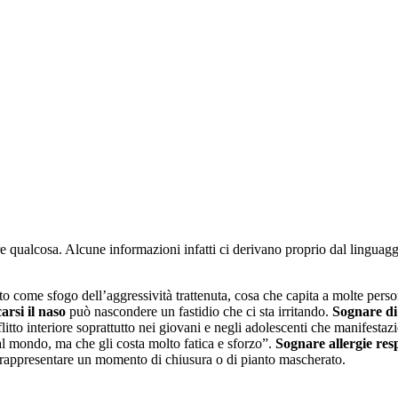
qualcosa. Alcune informazioni infatti ci derivano proprio dal linguaggi
to come sfogo dell’aggressività trattenuta, cosa che capita a molte perso
arsi il naso
può nascondere un fastidio che ci sta irritando.
Sognare di 
flitto interiore soprattutto nei giovani e negli adolescenti che manifestaz
l mondo, ma che gli costa molto fatica e sforzo”.
Sognare allergie res
appresentare un momento di chiusura o di pianto mascherato.