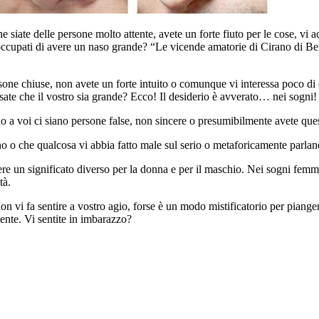
 siate delle persone molto attente, avete un forte fiuto per le cose, vi 
eoccupati di avere un naso grande? “Le vicende amatorie di Cirano di B
ne chiuse, non avete un forte intuito o comunque vi interessa poco di que
ensate che il vostro sia grande? Ecco! Il desiderio è avverato… nei sogni!
no a voi ci siano persone false, non sincere o presumibilmente avete que
uno o che qualcosa vi abbia fatto male sul serio o metaforicamente parlan
 un significato diverso per la donna e per il maschio. Nei sogni femmin
tà.
on vi fa sentire a vostro agio, forse è un modo mistificatorio per piange
ente. Vi sentite in imbarazzo?