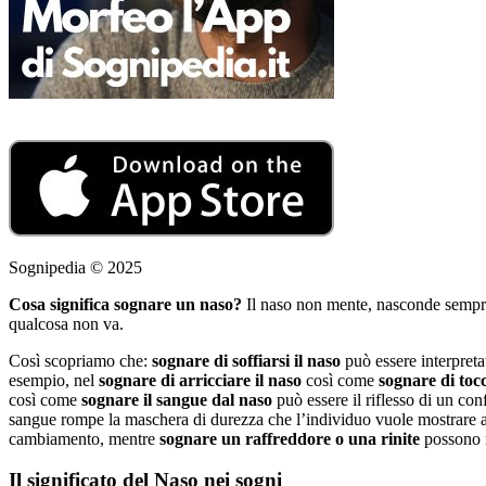
Sognipedia © 2025
Cosa significa sognare un naso?
Il naso non mente, nasconde sempre 
qualcosa non va.
Così scopriamo che:
sognare di soffiarsi il naso
può essere interpreta
esempio, nel
sognare di arricciare il naso
così come
sognare di tocc
così come
sognare il sangue dal naso
può essere il riflesso di un con
sangue rompe la maschera di durezza che l’individuo vuole mostrare a
cambiamento, mentre
sognare un raffreddore o una rinite
possono r
Il significato del Naso nei sogni