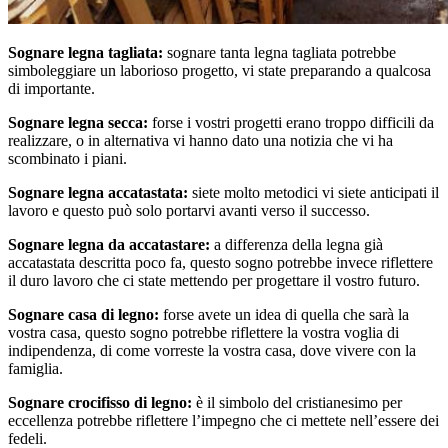
Sognare legna tagliata:
sognare tanta legna tagliata potrebbe
simboleggiare un laborioso progetto, vi state preparando a qualcosa
di importante.
Sognare legna secca:
forse i vostri progetti erano troppo difficili da
realizzare, o in alternativa vi hanno dato una notizia che vi ha
scombinato i piani.
Sognare legna accatastata:
siete molto metodici vi siete anticipati il
lavoro e questo può solo portarvi avanti verso il successo.
Sognare legna da accatastare:
a differenza della legna già
accatastata descritta poco fa, questo sogno potrebbe invece riflettere
il duro lavoro che ci state mettendo per progettare il vostro futuro.
Sognare casa di legno:
forse avete un idea di quella che sarà la
vostra casa, questo sogno potrebbe riflettere la vostra voglia di
indipendenza, di come vorreste la vostra casa, dove vivere con la
famiglia.
Sognare crocifisso di legno:
è il simbolo del cristianesimo per
eccellenza potrebbe riflettere l’impegno che ci mettete nell’essere dei
fedeli.