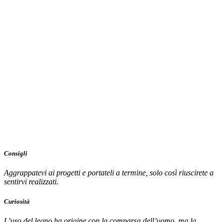
Consigli
Aggrappatevi ai progetti e portateli a termine, solo così riuscirete a
sentirvi realizzati.
Curiosità
L’uso del legno ha origine con la comparsa dell’uomo, ma la