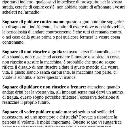
riportarvi indietro, qualcosa vi impedisce di proseguire per la vostra
strada, cercate di capire cos’è, non abbiate paura di affrontare i vostri
scheletri nel’armadio.
Sognare di guidare contromano:
questo sogno potrebbe suggerire
un disagio non indifferente, il sentire di essere dove non si dovrebbe,
la pericolosità di andare controcorrente è che tutti ci remano contro,
o nel caso della guisa prima o poi qualcosa fermerà la vostra corsa
contromano.
Sognare di non riuscire a guidare:
avete perso il controllo, siete
allo sbando, non riuscite ad accendere il motore o se siete in corsa
non riuscite a gestire la macchina, è probabile che questo sogno
rifletta il disagio di non riuscire a dare il giusto metodo alla vostra
vita, il giusto slancio senza carburante, la macchina non parte, ci
vuole la scintilla, e forse questo vi manca.
Sognare di guidare e non riuscire a frenare:
attenzione quando
andate dritti per la vostra vita, gli impegni senza mai darvi un attimo
di tregua, questo sogno potrebbe riflettere l’eccessiva dedizione al
realizzare il proprio futuro.
Sognare di veder guidare qualcuno:
sei seduto sul sedile del
passeggero, sei uno spettatore e chi guida? Provate a ricordare la
persona al volante, è molto importante. Questo sogno vi suggerisce