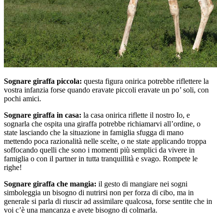
Sognare giraffa piccola:
questa figura onirica potrebbe riflettere la
vostra infanzia forse quando eravate piccoli eravate un po’ soli, con
pochi amici.
Sognare giraffa in casa:
la casa onirica riflette il nostro Io, e
sognarla che ospita una giraffa potrebbe richiamarvi all’ordine, o
state lasciando che la situazione in famiglia sfugga di mano
mettendo poca razionalità nelle scelte, o ne state applicando troppa
soffocando quelli che sono i momenti più semplici da vivere in
famiglia o con il partner in tutta tranquillità e svago. Rompete le
righe!
Sognare giraffa che mangia:
il gesto di mangiare nei sogni
simboleggia un bisogno di nutrirsi non per forza di cibo, ma in
generale si parla di riuscir ad assimilare qualcosa, forse sentite che in
voi c’è una mancanza e avete bisogno di colmarla.