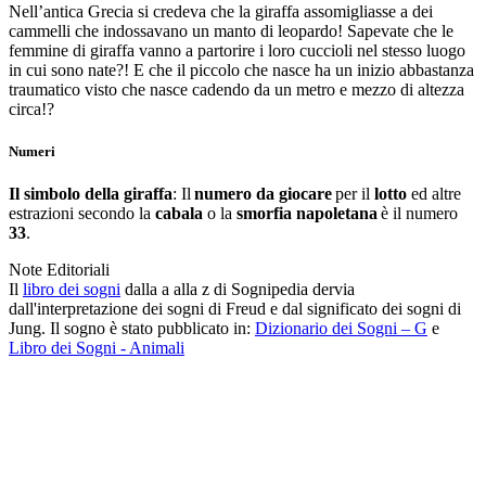
Nell’antica Grecia si credeva che la giraffa assomigliasse a dei
cammelli che indossavano un manto di leopardo! Sapevate che le
femmine di giraffa vanno a partorire i loro cuccioli nel stesso luogo
in cui sono nate?! E che il piccolo che nasce ha un inizio abbastanza
traumatico visto che nasce cadendo da un metro e mezzo di altezza
circa!?
Numeri
Il simbolo della giraffa
: Il
numero da giocare
per il
lotto
ed altre
estrazioni secondo la
cabala
o la
smorfia napoletana
è il numero
33
.
Note Editoriali
Il
libro dei sogni
dalla a alla z di Sognipedia dervia
dall'interpretazione dei sogni di Freud e dal significato dei sogni di
Jung. Il sogno è stato pubblicato in:
Dizionario dei Sogni – G
e
Libro dei Sogni - Animali