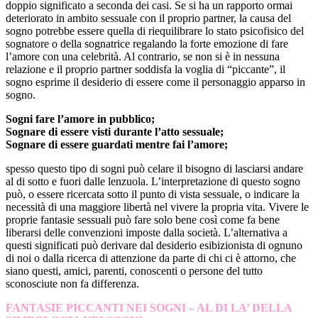
doppio significato a seconda dei casi. Se si ha un rapporto ormai
deteriorato in ambito sessuale con il proprio partner, la causa del
sogno potrebbe essere quella di riequilibrare lo stato psicofisico del
sognatore o della sognatrice regalando la forte emozione di fare
l’amore con una celebrità. Al contrario, se non si è in nessuna
relazione e il proprio partner soddisfa la voglia di “piccante”, il
sogno esprime il desiderio di essere come il personaggio apparso in
sogno.
Sogni fare l’amore in pubblico;
Sognare di essere visti durante l’atto sessuale;
Sognare di essere guardati mentre fai l’amore;
spesso questo tipo di sogni può celare il bisogno di lasciarsi andare
al di sotto e fuori dalle lenzuola. L’interpretazione di questo sogno
può, o essere ricercata sotto il punto di vista sessuale, o indicare la
necessità di una maggiore libertà nel vivere la propria vita. Vivere le
proprie fantasie sessuali può fare solo bene così come fa bene
liberarsi delle convenzioni imposte dalla società. L’alternativa a
questi significati può derivare dal desiderio esibizionista di ognuno
di noi o dalla ricerca di attenzione da parte di chi ci è attorno, che
siano questi, amici, parenti, conoscenti o persone del tutto
sconosciute non fa differenza.
FANTASIE PICCANTI NEI SOGNI – AL DI LA’ DELLA