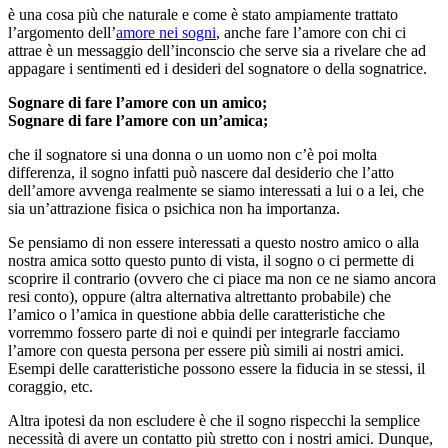
è una cosa più che naturale e come è stato ampiamente trattato
l’argomento dell’
amore nei sogni
, anche fare l’amore con chi ci
attrae è un messaggio dell’inconscio che serve sia a rivelare che ad
appagare i sentimenti ed i desideri del sognatore o della sognatrice.
Sognare di fare l’amore con un amico;
Sognare di fare l’amore con un’amica;
che il sognatore si una donna o un uomo non c’è poi molta
differenza, il sogno infatti può nascere dal desiderio che l’atto
dell’amore avvenga realmente se siamo interessati a lui o a lei, che
sia un’attrazione fisica o psichica non ha importanza.
Se pensiamo di non essere interessati a questo nostro amico o alla
nostra amica sotto questo punto di vista, il sogno o ci permette di
scoprire il contrario (ovvero che ci piace ma non ce ne siamo ancora
resi conto), oppure (altra alternativa altrettanto probabile) che
l’amico o l’amica in questione abbia delle caratteristiche che
vorremmo fossero parte di noi e quindi per integrarle facciamo
l’amore con questa persona per essere più simili ai nostri amici.
Esempi delle caratteristiche possono essere la fiducia in se stessi, il
coraggio, etc.
Altra ipotesi da non escludere è che il sogno rispecchi la semplice
necessità di avere un contatto più stretto con i nostri amici. Dunque,