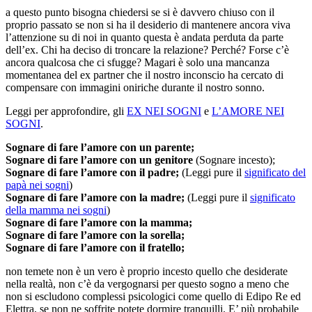
a questo punto bisogna chiedersi se si è davvero chiuso con il
proprio passato se non si ha il desiderio di mantenere ancora viva
l’attenzione su di noi in quanto questa è andata perduta da parte
dell’ex. Chi ha deciso di troncare la relazione? Perché? Forse c’è
ancora qualcosa che ci sfugge? Magari è solo una mancanza
momentanea del ex partner che il nostro inconscio ha cercato di
compensare con immagini oniriche durante il nostro sonno.
Leggi per approfondire, gli
EX NEI SOGNI
e
L’AMORE NEI
SOGNI
.
Sognare di fare l’amore con un parente;
Sognare di fare l’amore con un genitore
(Sognare incesto);
Sognare di fare l’amore con il padre;
(Leggi pure il
significato del
papà nei sogni
)
Sognare di fare l’amore con la madre;
(Leggi pure il
significato
della mamma nei sogni
)
Sognare di fare l’amore con la mamma;
Sognare di fare l’amore con la sorella;
Sognare di fare l’amore con il fratello;
non temete non è un vero è proprio incesto quello che desiderate
nella realtà, non c’è da vergognarsi per questo sogno a meno che
non si escludono complessi psicologici come quello di Edipo Re ed
Elettra, se non ne soffrite potete dormire tranquilli. E’ più probabile