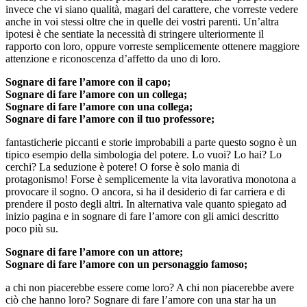
invece che vi siano qualità, magari del carattere, che vorreste vedere
anche in voi stessi oltre che in quelle dei vostri parenti. Un’altra
ipotesi è che sentiate la necessità di stringere ulteriormente il
rapporto con loro, oppure vorreste semplicemente ottenere maggiore
attenzione e riconoscenza d’affetto da uno di loro.
Sognare di fare l’amore con il capo;
Sognare di fare l’amore con un collega;
Sognare di fare l’amore con una collega;
Sognare di fare l’amore con il tuo professore;
fantasticherie piccanti e storie improbabili a parte questo sogno è un
tipico esempio della simbologia del potere. Lo vuoi? Lo hai? Lo
cerchi? La seduzione è potere! O forse è solo mania di
protagonismo! Forse è semplicemente la vita lavorativa monotona a
provocare il sogno. O ancora, si ha il desiderio di far carriera e di
prendere il posto degli altri. In alternativa vale quanto spiegato ad
inizio pagina e in sognare di fare l’amore con gli amici descritto
poco più su.
Sognare di fare l’amore con un attore;
Sognare di fare l’amore con un personaggio famoso;
a chi non piacerebbe essere come loro? A chi non piacerebbe avere
ciò che hanno loro? Sognare di fare l’amore con una star ha un