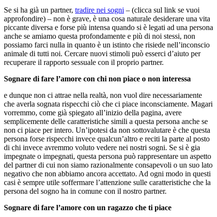
Se si ha già un partner,
tradire nei sogni
– (clicca sul link se vuoi
approfondire) – non è grave, è una cosa naturale desiderare una vita
piccante diversa e forse più intensa quando si è legati ad una persona
anche se amiamo questa profondamente e più di noi stessi, non
possiamo farci nulla in quanto è un istinto che risiede nell’inconscio
animale di tutti noi. Cercare nuovi stimoli può esserci d’aiuto per
recuperare il rapporto sessuale con il proprio partner.
Sognare di fare l’amore con chi non piace o non interessa
e dunque non ci attrae nella realtà, non vuol dire necessariamente
che averla sognata rispecchi ciò che ci piace inconsciamente. Magari
vorremmo, come già spiegato all’inizio della pagina, avere
semplicemente delle caratteristiche simili a questa persona anche se
non ci piace per intero. Un’ipotesi da non sottovalutare è che questa
persona forse rispecchi invece qualcun’altro e reciti la parte al posto
di chi invece avremmo voluto vedere nei nostri sogni. Se si è gia
impegnate o impegnati, questa persona può rappresentare un aspetto
del partner di cui non siamo razionalmente consapevoli o un suo lato
negativo che non abbiamo ancora accettato. Ad ogni modo in questi
casi è sempre utile soffermare l’attenzione sulle caratteristiche che la
persona del sogno ha in comune con il nostro partner.
Sognare di fare l’amore con un ragazzo che ti piace