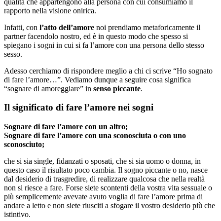
qualità che appartengono alla persona con cui consumiamo il
rapporto nella visione onirica.
Infatti, con
l’atto dell’amore
noi prendiamo metaforicamente il
partner facendolo nostro, ed è in questo modo che spesso si
spiegano i sogni in cui si fa l’amore con una persona dello stesso
sesso.
Adesso cerchiamo di rispondere meglio a chi ci scrive “Ho sognato
di fare l’amore…”. Vediamo dunque a seguire cosa significa
“sognare di amoreggiare” in
senso piccante
.
Il significato di fare l’amore nei sogni
Sognare di fare l’amore con un altro;
Sognare di fare l’amore con una sconosciuta o con uno
sconosciuto;
che si sia single, fidanzati o sposati, che si sia uomo o donna, in
questo caso il risultato poco cambia. Il sogno piccante o no, nasce
dal desiderio di trasgredire, di realizzare qualcosa che nella realtà
non si riesce a fare. Forse siete scontenti della vostra vita sessuale o
più semplicemente avevate avuto voglia di fare l’amore prima di
andare a letto e non siete riusciti a sfogare il vostro desiderio più che
istintivo.