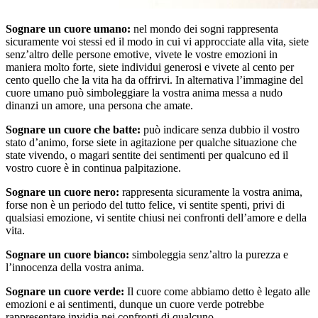
Sognare un cuore umano:
nel mondo dei sogni rappresenta
sicuramente voi stessi ed il modo in cui vi approcciate alla vita, siete
senz’altro delle persone emotive, vivete le vostre emozioni in
maniera molto forte, siete individui generosi e vivete al cento per
cento quello che la vita ha da offrirvi. In alternativa l’immagine del
cuore umano può simboleggiare la vostra anima messa a nudo
dinanzi un amore, una persona che amate.
Sognare un cuore che batte:
può indicare senza dubbio il vostro
stato d’animo, forse siete in agitazione per qualche situazione che
state vivendo, o magari sentite dei sentimenti per qualcuno ed il
vostro cuore è in continua palpitazione.
Sognare un cuore nero:
rappresenta sicuramente la vostra anima,
forse non è un periodo del tutto felice, vi sentite spenti, privi di
qualsiasi emozione, vi sentite chiusi nei confronti dell’amore e della
vita.
Sognare un cuore bianco:
simboleggia senz’altro la purezza e
l’innocenza della vostra anima.
Sognare un cuore verde:
Il cuore come abbiamo detto è legato alle
emozioni e ai sentimenti, dunque un cuore verde potrebbe
rappresentare invidia nei confronti di qualcuno.