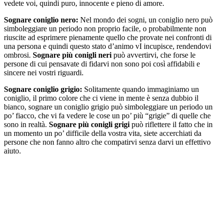
vedete voi, quindi puro, innocente e pieno di amore.
Sognare coniglio nero:
Nel mondo dei sogni, un coniglio nero può
simboleggiare un periodo non proprio facile, o probabilmente non
riuscite ad esprimere pienamente quello che provate nei confronti di
una persona e quindi questo stato d’animo vI incupisce, rendendovi
ombrosi.
Sognare più conigli neri
può avvertirvi, che forse le
persone di cui pensavate di fidarvi non sono poi così affidabili e
sincere nei vostri riguardi.
Sognare coniglio grigio:
Solitamente quando immaginiamo un
coniglio, il primo colore che ci viene in mente è senza dubbio il
bianco, sognare un coniglio grigio può simboleggiare un periodo un
po’ fiacco, che vi fa vedere le cose un po’ più “grigie” di quelle che
sono in realtà.
Sognare più conigli grigi
può riflettere il fatto che in
un momento un po’ difficile della vostra vita, siete accerchiati da
persone che non fanno altro che compatirvi senza darvi un effettivo
aiuto.