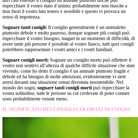
altri casi essendo il coniglio un animale piuttosto docile può
rispecchiare il vostro stato d’animo; probabilmente non riuscite a
tirar fuori il vostro lato tenero e sensibile e questo vi provoca un
senso di impotenza.
Sognare tanti conigli:
Il coniglio generalmente è un animaletto
piuttosto debole e molto pauroso, dunque sognare più conigli può
rispecchiare il vostro bisogno, magari in un momento di difficoltà, di
avere tante più persone è possibile al vostro fianco, tutti quei conigli
potrebbero rappresentare i vostri amici e i vostri familiari.
Sognare conigli morti:
Sognare un coniglio morto può riflettere il
vostro non sentirvi all’altezza di qualche difficile situazione che state
vivendo, come ho detto il coniglio è un animale piuttosto fragile e
debole ed ha bisogno di molte attenzioni, evidentemente vi siete
arresi davanti una situazione ormai diventata insostenibile. Nel
mondo dei sogni,
sognare tanti conigli morti
può rispecchiare la
vostra solitudine, tutte le persone su cui credevate di poter contare
sono probabilmente venute meno.
IL SIGNIFICATO DEI CONIGLI COLORATI NEI SOGNI