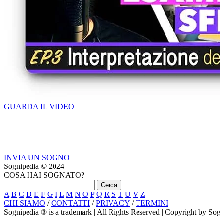
GUARDA IL VIDEO
INVIA UN SOGNO
Sognipedia © 2024
COSA HAI SOGNATO?
A
B
C
D
E
F
G
I
L
M
N
O
P
Q
R
S
T
U
V
Z
CHI SIAMO
/
CONTATTI
/
PRIVACY
/
TERMINI
Sognipedia ® is a trademark | All Rights Reserved | Copyright by S