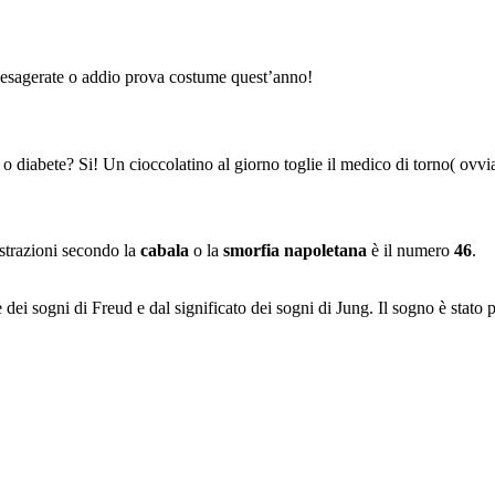
on esagerate o addio prova costume quest’anno!
s o diabete? Si! Un cioccolatino al giorno toglie il medico di torno( ovv
estrazioni secondo la
cabala
o la
smorfia napoletana
è il numero
46
.
e dei sogni di Freud e dal significato dei sogni di Jung. Il sogno è stato 