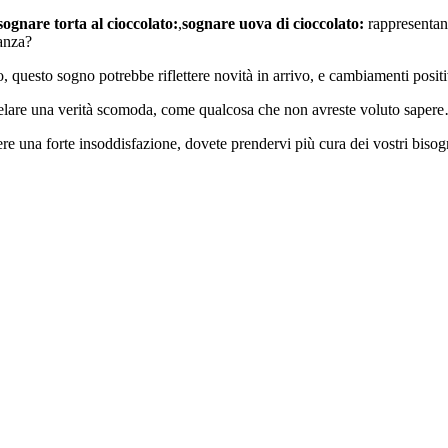
sognare torta al cioccolato:
,
sognare uova di cioccolato:
rappresentano
canza?
, questo sogno potrebbe riflettere novità in arrivo, e cambiamenti positi
velare una verità scomoda, come qualcosa che non avreste voluto saper
re una forte insoddisfazione, dovete prendervi più cura dei vostri bisog