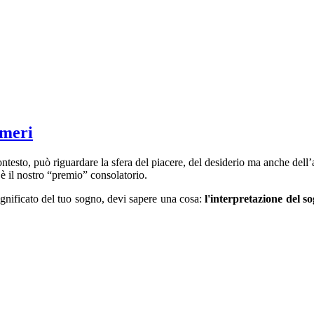
umeri
contesto, può riguardare la sfera del piacere, del desiderio ma anche del
è il nostro “premio” consolatorio.
significato del tuo sogno, devi sapere una cosa:
l'interpretazione del s