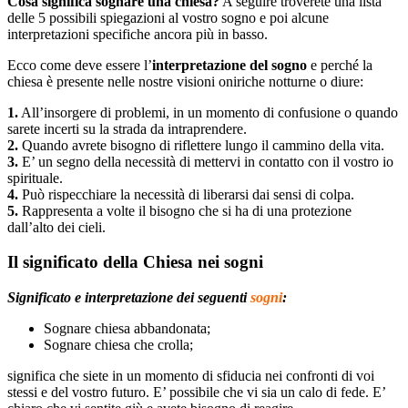
Cosa significa sognare una chiesa?
A seguire troverete una lista
delle 5 possibili spiegazioni al vostro sogno e poi alcune
interpretazioni specifiche ancora più in basso.
Ecco come deve essere l’
interpretazione del sogno
e perché la
chiesa è presente nelle nostre visioni oniriche notturne o diure:
1.
All’insorgere di problemi, in un momento di confusione o quando
sarete incerti su la strada da intraprendere.
2.
Quando avrete bisogno di riflettere lungo il cammino della vita.
3.
E’ un segno della necessità di mettervi in contatto con il vostro io
spirituale.
4.
Può rispecchiare la necessità di liberarsi dai sensi di colpa.
5.
Rappresenta a volte il bisogno che si ha di una protezione
dall’alto dei cieli.
Il significato della Chiesa nei sogni
Significato e interpretazione dei seguenti
sogni
:
Sognare chiesa abbandonata;
Sognare chiesa che crolla;
significa che siete in un momento di sfiducia nei confronti di voi
stessi e del vostro futuro. E’ possibile che vi sia un calo di fede. E’