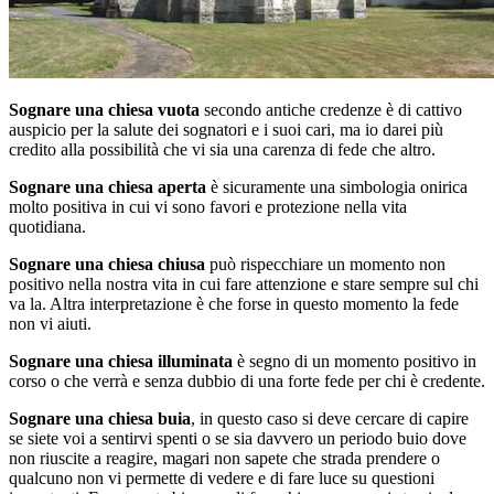
Sognare una chiesa vuota
secondo antiche credenze è di cattivo
auspicio per la salute dei sognatori e i suoi cari, ma io darei più
credito alla possibilità che vi sia una carenza di fede che altro.
Sognare una chiesa aperta
è sicuramente una simbologia onirica
molto positiva in cui vi sono favori e protezione nella vita
quotidiana.
Sognare una chiesa chiusa
può rispecchiare un momento non
positivo nella nostra vita in cui fare attenzione e stare sempre sul chi
va la. Altra interpretazione è che forse in questo momento la fede
non vi aiuti.
Sognare una chiesa illuminata
è segno di un momento positivo in
corso o che verrà e senza dubbio di una forte fede per chi è credente.
Sognare una chiesa buia
, in questo caso si deve cercare di capire
se siete voi a sentirvi spenti o se sia davvero un periodo buio dove
non riuscite a reagire, magari non sapete che strada prendere o
qualcuno non vi permette di vedere e di fare luce su questioni