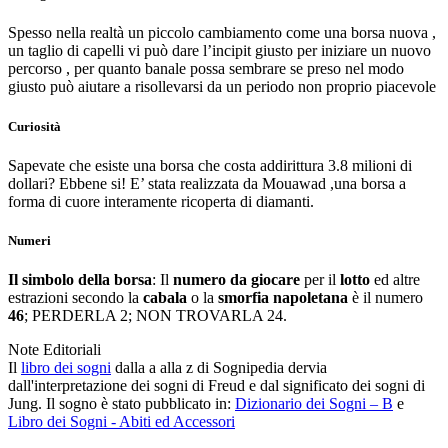
Spesso nella realtà un piccolo cambiamento come una borsa nuova ,
un taglio di capelli vi può dare l’incipit giusto per iniziare un nuovo
percorso , per quanto banale possa sembrare se preso nel modo
giusto può aiutare a risollevarsi da un periodo non proprio piacevole
Curiosità
Sapevate che esiste una borsa che costa addirittura 3.8 milioni di
dollari? Ebbene si! E’ stata realizzata da Mouawad ,una borsa a
forma di cuore interamente ricoperta di diamanti.
Numeri
Il simbolo della borsa
: Il
numero da giocare
per il
lotto
ed altre
estrazioni secondo la
cabala
o la
smorfia napoletana
è il numero
46
; PERDERLA 2; NON TROVARLA 24.
Note Editoriali
Il
libro dei sogni
dalla a alla z di Sognipedia dervia
dall'interpretazione dei sogni di Freud e dal significato dei sogni di
Jung. Il sogno è stato pubblicato in:
Dizionario dei Sogni – B
e
Libro dei Sogni - Abiti ed Accessori