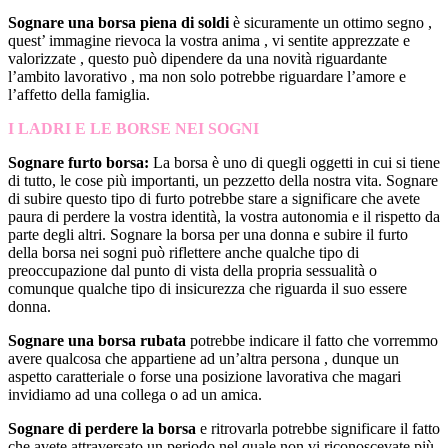
Sognare una borsa piena di soldi
è sicuramente un ottimo segno ,
quest’ immagine rievoca la vostra anima , vi sentite apprezzate e
valorizzate , questo può dipendere da una novità riguardante
l’ambito lavorativo , ma non solo potrebbe riguardare l’amore e
l’affetto della famiglia.
I LADRI E LE BORSE NEI SOGNI
Sognare furto borsa:
La borsa è uno di quegli oggetti in cui si tiene
di tutto, le cose più importanti, un pezzetto della nostra vita. Sognare
di subire questo tipo di furto potrebbe stare a significare che avete
paura di perdere la vostra identità, la vostra autonomia e il rispetto da
parte degli altri. Sognare la borsa per una donna e subire il furto
della borsa nei sogni può riflettere anche qualche tipo di
preoccupazione dal punto di vista della propria sessualità o
comunque qualche tipo di insicurezza che riguarda il suo essere
donna.
Sognare una borsa rubata
potrebbe indicare il fatto che vorremmo
avere qualcosa che appartiene ad un’altra persona , dunque un
aspetto caratteriale o forse una posizione lavorativa che magari
invidiamo ad una collega o ad un amica.
Sognare di perdere la borsa
e ritrovarla potrebbe significare il fatto
che avete attraversato un periodo nel quale non vi riconoscevate più