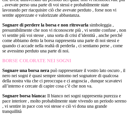
, avevate perso una parte di voi stessi e probabilmente state
lavorando per riacquisire ciò che avevate perduto , forse non vi
sentite apprezzate e valorizzate abbastanza.
Sognare di perdere la borsa e non ritrovarla
simboleggia ,
presumibilmente che non vi riconoscete più , vi sentite confuse , non
vi sentite più voi stesse , una sorta di crisi d’identità , anche perché
come abbiamo detto la borsa rappresenta una parte di noi stessi e
quando ci accade nella realtà di perderla , ci sentiamo perse , come
se avessimo perduto una parte di noi.
BORSE COLORATE NEI SOGNI
Sognare una borsa nera
può rappresentare il vostro lato oscuro , il
nero nei sogni è quasi sempre sintomo nel sognatore di qualcosa
della nostra vita che ci preoccupa e ci angoscia , dunque scavatevi
all’interno e cercate di capire cosa c’è che non va.
Sognare borsa bianca:
Il bianco nei sogni rappresenta purezza e
pace interiore , molto probabilmente state vivendo un periodo sereno
, vi sentire in pace con voi stesse e ciò vi dona una grande
tranquillità