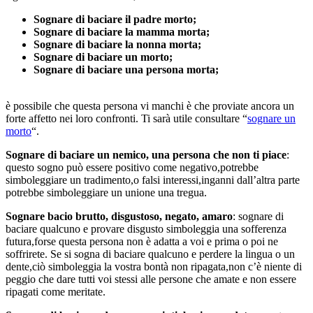
Sognare di baciare il padre morto;
Sognare di baciare la mamma morta;
Sognare di baciare la nonna morta;
Sognare di baciare un morto;
Sognare di baciare una persona morta;
è possibile che questa persona vi manchi è che proviate ancora un
forte affetto nei loro confronti. Ti sarà utile consultare “
sognare un
morto
“.
Sognare di baciare un nemico, una persona che non ti piace
:
questo sogno può essere positivo come negativo,potrebbe
simboleggiare un tradimento,o falsi interessi,inganni dall’altra parte
potrebbe simboleggiare un unione una tregua.
Sognare bacio brutto, disgustoso, negato, amaro
: sognare di
baciare qualcuno e provare disgusto simboleggia una sofferenza
futura,forse questa persona non è adatta a voi e prima o poi ne
soffrirete. Se si sogna di baciare qualcuno e perdere la lingua o un
dente,ciò simboleggia la vostra bontà non ripagata,non c’è niente di
peggio che dare tutti voi stessi alle persone che amate e non essere
ripagati come meritate.