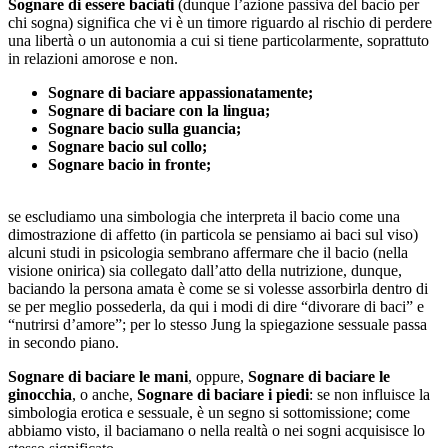
Sognare di essere baciati
(dunque l’azione passiva del bacio per
chi sogna) significa che vi è un timore riguardo al rischio di perdere
una libertà o un autonomia a cui si tiene particolarmente, soprattuto
in relazioni amorose e non.
Sognare di baciare appassionatamente;
Sognare di baciare con la lingua;
Sognare bacio sulla guancia;
Sognare bacio sul collo;
Sognare bacio in fronte;
se escludiamo una simbologia che interpreta il bacio come una
dimostrazione di affetto (in particola se pensiamo ai baci sul viso)
alcuni studi in psicologia sembrano affermare che il bacio (nella
visione onirica) sia collegato dall’atto della nutrizione, dunque,
baciando la persona amata è come se si volesse assorbirla dentro di
se per meglio possederla, da qui i modi di dire “divorare di baci” e
“nutrirsi d’amore”; per lo stesso Jung la spiegazione sessuale passa
in secondo piano.
Sognare di baciare le mani
, oppure,
Sognare di baciare le
ginocchia
, o anche,
Sognare di baciare i piedi
: se non influisce la
simbologia erotica e sessuale, è un segno si sottomissione; come
abbiamo visto, il baciamano o nella realtà o nei sogni acquisisce lo