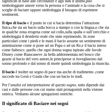
significati in base alle circostanze e agli stati d’animo,può
simboleggiare amore verso la persona o l’animale o la cosa che si
sceglie di baciare oppure simboleggia il bisogno di esprimere
sentimenti.
Il tipo di bacio
e il punto in cui si bacia determina l’attrazione
fisica,che sia un bacio sulla bocca a stampo o con la lingua,o che sia
in qualche zona erogena come sul collo,sulla spalla o sull’orecchio e
simboleggia il desiderio reale che state reprimendo. In zone
particolari come i piedi e le mani il bacio assume un sentimento di
ammirazione come si pone ad un Papa o ad un Re,e il bacio inteso
come fiabesco ,quello che ogni donna sogna ispirato alle favole
Disney come Biancaneve ,la bella addormentata nel bosco che
grazie al bacio del vero amore,le principesse si risvegliarono dal
sonno profondo e dal sonno di morte quindi simboleggia la rinascita.
Il bacio
è inoltre un segno di pace ma anche di tradimento ,come
succede tra Gesù e Giuda che con un bacio lo tradì.
Per l’
analisi ed interpretazione di questo sogno
, tutto dipende dai
casi e dalle persone con cui siamo stati protagonisti nella visione
onirica. Vediamo alcune spiegazioni oniriche.
Il significato di Baciare nei sogni