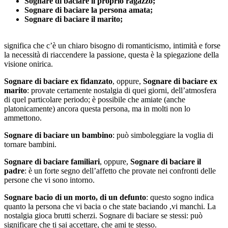
Sognare di baciare il proprio ragazzo;
Sognare di baciare la persona amata;
Sognare di baciare il marito;
significa che c’è un chiaro bisogno di romanticismo, intimità e forse
la necessità di riaccendere la passione, questa è la spiegazione della
visione onirica.
Sognare di baciare ex fidanzato
, oppure,
Sognare di baciare ex
marito
: provate certamente nostalgia di quei giorni, dell’atmosfera
di quel particolare periodo; è possibile che amiate (anche
platonicamente) ancora questa persona, ma in molti non lo
ammettono.
Sognare di baciare un bambino
: può simboleggiare la voglia di
tornare bambini.
Sognare di baciare familiari
, oppure,
Sognare di baciare il
padre
: è un forte segno dell’affetto che provate nei confronti delle
persone che vi sono intorno.
Sognare bacio di un morto, di un defunto
: questo sogno indica
quanto la persona che vi bacia o che state baciando ,vi manchi. La
nostalgia gioca brutti scherzi. Sognare di baciare se stessi: può
significare che ti sai accettare, che ami te stesso.