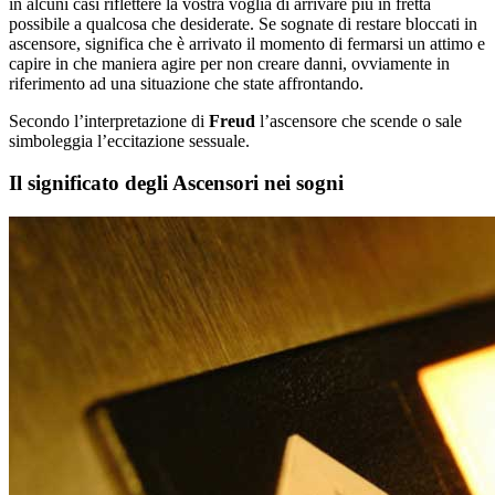
in alcuni casi riflettere la vostra voglia di arrivare più in fretta
possibile a qualcosa che desiderate. Se sognate di restare bloccati in
ascensore, significa che è arrivato il momento di fermarsi un attimo e
capire in che maniera agire per non creare danni, ovviamente in
riferimento ad una situazione che state affrontando.
Secondo l’interpretazione di
Freud
l’ascensore che scende o sale
simboleggia l’eccitazione sessuale.
Il significato degli Ascensori nei sogni