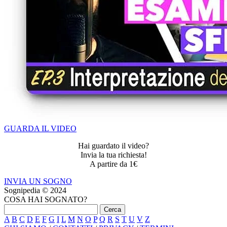
GUARDA IL VIDEO
Hai guardato il video?
Invia la tua richiesta!
A partire da 1€
INVIA UN SOGNO
Sognipedia © 2024
COSA HAI SOGNATO?
A
B
C
D
E
F
G
I
L
M
N
O
P
Q
R
S
T
U
V
Z