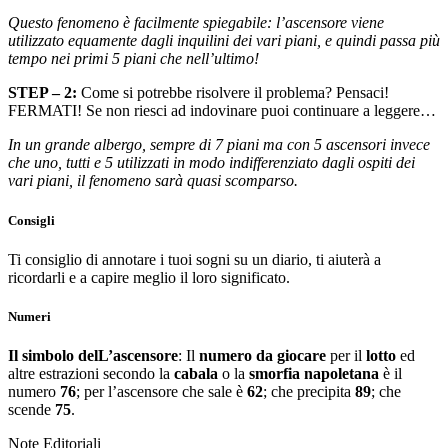
Questo fenomeno è facilmente spiegabile: l’ascensore viene
utilizzato equamente dagli inquilini dei vari piani, e quindi passa più
tempo nei primi 5 piani che nell’ultimo!
STEP – 2:
Come si potrebbe risolvere il problema? Pensaci!
FERMATI! Se non riesci ad indovinare puoi continuare a leggere…
In un grande albergo, sempre di 7 piani ma con 5 ascensori invece
che uno, tutti e 5 utilizzati in modo indifferenziato dagli ospiti dei
vari piani, il fenomeno sarà quasi scomparso.
Consigli
Ti consiglio di annotare i tuoi sogni su un diario, ti aiuterà a
ricordarli e a capire meglio il loro significato.
Numeri
Il simbolo delL’ascensore
: Il
numero da giocare
per il
lotto
ed
altre estrazioni secondo la
cabala
o la
smorfia napoletana
è il
numero
76
; per l’ascensore che sale è
62
; che precipita
89
; che
scende
75
.
Note Editoriali