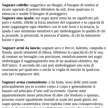
Sognare coltello:
suggerisce un disagio, il bisogno di sentirsi al
sicuro sapendo di potersi difendere da soli, forse qualcuno vi
minaccia e sentite il bisogno di proteggervi.
Sognare una spada:
nei sogni quest’arma ha un significato più
puro e nobile, riflette la forza interiore del sognatore e la capacità di
poter raggiungere ogni obiettivo con le sole forze e la tenacia, la
spada è uno strumento metaforico per simboleggiare la qualità di chi
la possiede, la preziosità, la purezza d’animo, di chi ha intenzioni
buone e giuste.
Sognare armi da lancio:
sognare arco e frecce, balestra, catapulta o
fionda, questi strumenti di difesa, riflettono la capacità di chi le usa,
di centrare un bersaglio con precisione, metaforicamente nei sogni
simboleggia il raggiungimento non di un qualsiasi obiettivo, ma
dell’unico. A seconda dei casi può simboleggiare una nota di
ossessione per qualcuno o anche la voglia di riuscire in qualcosa
solo per compiacere altri.
Sognare arma contundente:
o da botta, sono delle armi usate
principalmente per lo scontro corpo a corpo e generalmente si
basano sul principio d’urto sull’avversario. Queste armi
apparentemente meno pericolose di altre che fendono o sparano,
possono essere egualmente mortali se usate nei punti giusti, nei
sogni questa caratteristica viene tradotta come una consapevolezza,