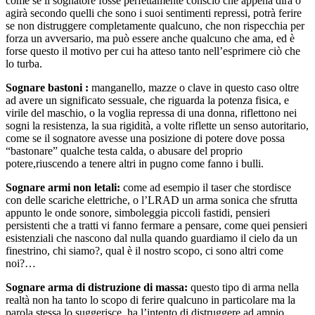
come se il sognatore fosse perfettamente conscio che appena dirà o
agirà secondo quelli che sono i suoi sentimenti repressi, potrà ferire
se non distruggere completamente qualcuno, che non rispecchia per
forza un avversario, ma può essere anche qualcuno che ama, ed è
forse questo il motivo per cui ha atteso tanto nell’esprimere ciò che
lo turba.
Sognare bastoni :
manganello, mazze o clave in questo caso oltre
ad avere un significato sessuale, che riguarda la potenza fisica, e
virile del maschio, o la voglia repressa di una donna, riflettono nei
sogni la resistenza, la sua rigidità, a volte riflette un senso autoritario,
come se il sognatore avesse una posizione di potere dove possa
“bastonare” qualche testa calda, o abusare del proprio
potere,riuscendo a tenere altri in pugno come fanno i bulli.
Sognare armi non letali:
come ad esempio il taser che stordisce
con delle scariche elettriche, o l’LRAD un arma sonica che sfrutta
appunto le onde sonore, simboleggia piccoli fastidi, pensieri
persistenti che a tratti vi fanno fermare a pensare, come quei pensieri
esistenziali che nascono dal nulla quando guardiamo il cielo da un
finestrino, chi siamo?, qual è il nostro scopo, ci sono altri come
noi?…
Sognare arma di distruzione di massa:
questo tipo di arma nella
realtà non ha tanto lo scopo di ferire qualcuno in particolare ma la
parola stessa lo suggerisce, ha l’intento di distruggere ad ampio