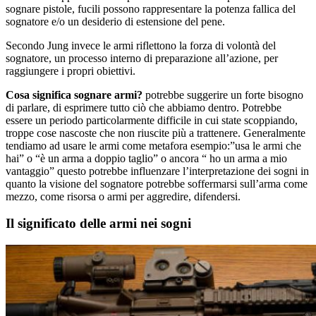
sognare pistole, fucili possono rappresentare la potenza fallica del
sognatore e/o un desiderio di estensione del pene.
Secondo Jung invece le armi riflettono la forza di volontà del
sognatore, un processo interno di preparazione all’azione, per
raggiungere i propri obiettivi.
Cosa significa sognare armi?
potrebbe suggerire un forte bisogno
di parlare, di esprimere tutto ciò che abbiamo dentro. Potrebbe
essere un periodo particolarmente difficile in cui state scoppiando,
troppe cose nascoste che non riuscite più a trattenere. Generalmente
tendiamo ad usare le armi come metafora esempio:”usa le armi che
hai” o “è un arma a doppio taglio” o ancora “ ho un arma a mio
vantaggio” questo potrebbe influenzare l’interpretazione dei sogni in
quanto la visione del sognatore potrebbe soffermarsi sull’arma come
mezzo, come risorsa o armi per aggredire, difendersi.
Il significato delle armi nei sogni