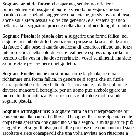
Sognare armi da fuoco:
che sparano, sembrano riflettere
principalmente il bisogno di agire lasciando un segno, che sia a
parole o con le azioni, suggerisce una nota aggressiva e/o rabbiosa,
anche sulla sfera sessuale oltre che generica, e si scatena quando
nella realtà il sognatore procede nella vita reprimendo ogni impulso.
Sognare Pistola:
la pistola oltre a suggerire una forma fallica, nei
sogni è un simbolo di forti emozioni represse sulla scala delle armi
da fuoco è alla base, riguarda qualcosa di generico, riflette una forza
interiore che aspetta solo di essere realmente espressa, riguarda un
periodo della vostra vita dove reprimete i vostri sentimenti, ma siete
saturi e state per premere quel grilletto.
Sognare Fucile:
anche quest’arma, come la pistola, sembra
richiamare una forma fallica, in genere se si sogna che un fucile
spara, potrebbe riflettere l’atto dell’eiaculazione, infatti se il fucile
dovesse mancare il bersaglio, per un uomo può simboleggiare un
momento di impotenza. Per il resto il significato è molto simile a
sognare pistola.
Sognare Mitragliatrice:
o sognare mitra ha un interpretazione più
concentrata alla paura di fallire e al bisogno di sparare ripetutamente
colpi nella speranza che qualcuno vada a segno, la mitragliatrice può
suggerire nei sogni il bisogno di dire più cose che non sono mai state
ascoltate e siete consapevoli che una volta avviata non riuscirete a