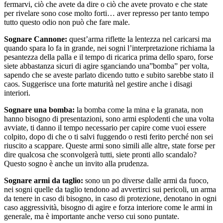
fermarvi, ciò che avete da dire o ciò che avete provato e che state
per rivelare sono cose molto forti… aver represso per tanto tempo
tutto questo odio non può che fare male.
Sognare Cannone:
quest’arma riflette la lentezza nel caricarsi ma
quando spara lo fa in grande, nei sogni l’interpretazione richiama la
pesantezza della palla e il tempo di ricarica prima dello sparo, forse
siete abbastanza sicuri di agire sganciando una”bomba” per volta,
sapendo che se aveste parlato dicendo tutto e subito sarebbe stato il
caos. Suggerisce una forte maturità nel gestire anche i disagi
interiori.
Sognare una bomba:
la bomba come la mina e la granata, non
hanno bisogno di presentazioni, sono armi esplodenti che una volta
avviate, ti danno il tempo necessario per capire come vuoi essere
colpito, dopo di che o ti salvi fuggendo o resti ferito perché non sei
riuscito a scappare. Queste armi sono simili alle altre, state forse per
dire qualcosa che sconvolgerà tutti, siete pronti allo scandalo?
Questo sogno è anche un invito alla prudenza.
Sognare armi da taglio:
sono un po diverse dalle armi da fuoco,
nei sogni quelle da taglio tendono ad avvertirci sui pericoli, un arma
da tenere in caso di bisogno, in caso di protezione, denotano in ogni
caso aggressività, bisogno di agire e forza interiore come le armi in
generale, ma è importante anche verso cui sono puntate.