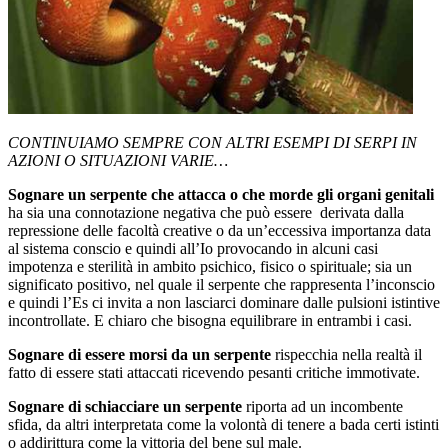
CONTINUIAMO SEMPRE CON ALTRI ESEMPI DI SERPI IN
AZIONI O SITUAZIONI VARIE…
Sognare un serpente che attacca o che morde gli organi genitali
ha sia una connotazione negativa che può essere derivata dalla
repressione delle facoltà creative o da un’eccessiva importanza data
al sistema conscio e quindi all’Io provocando in alcuni casi
impotenza e sterilità in ambito psichico, fisico o spirituale; sia un
significato positivo, nel quale il serpente che rappresenta l’inconscio
e quindi l’Es ci invita a non lasciarci dominare dalle pulsioni istintive
incontrollate. E chiaro che bisogna equilibrare in entrambi i casi.
Sognare di essere morsi da un serpente
rispecchia nella realtà il
fatto di essere stati attaccati ricevendo pesanti critiche immotivate.
Sognare di schiacciare un serpente
riporta ad un incombente
sfida, da altri interpretata come la volontà di tenere a bada certi istinti
o addirittura come la vittoria del bene sul male.