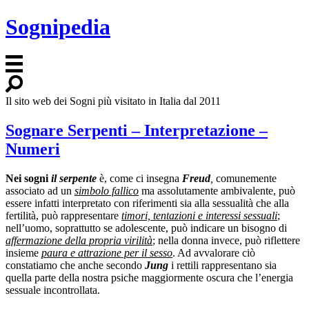
Sognipedia
Il sito web dei Sogni più visitato in Italia dal 2011
Sognare Serpenti – Interpretazione –
Numeri
Nei sogni
il serpente
è, come ci insegna
Freud
,
comunemente
associato ad un
simbolo fallico
ma assolutamente ambivalente, può
essere infatti interpretato con riferimenti sia alla sessualità che alla
fertilità, può rappresentare
timori, tentazioni e interessi sessuali
;
nell’uomo, soprattutto se adolescente, può indicare un bisogno di
affermazione della propria virilità
; nella donna invece, può riflettere
insieme
paura e attrazione per il sesso
. Ad avvalorare ciò
constatiamo che anche secondo
Jung
i rettili rappresentano sia
quella parte della nostra psiche maggiormente oscura che l’energia
sessuale incontrollata.