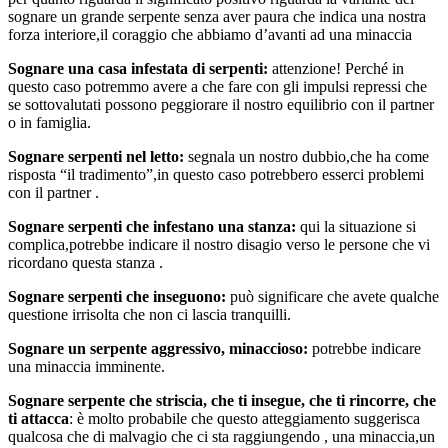
sognare un grande serpente senza aver paura che indica una nostra
forza interiore,il coraggio che abbiamo d’avanti ad una minaccia
Sognare una casa infestata di serpenti:
attenzione! Perché in
questo caso potremmo avere a che fare con gli impulsi repressi che
se sottovalutati possono peggiorare il nostro equilibrio con il partner
o in famiglia.
Sognare serpenti nel letto:
segnala un nostro dubbio,che ha come
risposta “il tradimento”,in questo caso potrebbero esserci problemi
con il partner .
Sognare serpenti che infestano una stanza:
qui la situazione si
complica,potrebbe indicare il nostro disagio verso le persone che vi
ricordano questa stanza .
Sognare serpenti che inseguono:
può significare che avete qualche
questione irrisolta che non ci lascia tranquilli.
Sognare un serpente aggressivo, minaccioso:
potrebbe indicare
una minaccia imminente.
Sognare serpente che striscia, che ti insegue, che ti rincorre, che
ti attacca
: è molto probabile che questo atteggiamento suggerisca
qualcosa che di malvagio che ci sta raggiungendo , una minaccia,un