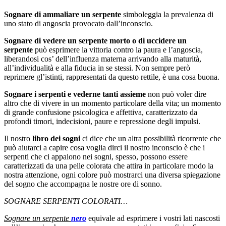
Sognare di ammaliare un serpente
simboleggia la prevalenza di
uno stato di angoscia provocato dall’inconscio.
Sognare di vedere un serpente morto o di uccidere un
serpente
può esprimere la vittoria contro la paura e l’angoscia,
liberandosi cos’ dell’influenza materna arrivando alla maturità,
all’individualità e alla fiducia in se stessi. Non sempre però
reprimere gl’istinti, rappresentati da questo rettile, è una cosa buona.
Sognare i serpenti e vederne tanti assieme
non può voler dire
altro che di vivere in un momento particolare della vita; un momento
di grande confusione psicologica e affettiva, caratterizzato da
profondi timori, indecisioni, paure e repressione degli impulsi.
Il nostro
libro dei sogni
ci dice che un altra possibilità ricorrente che
può aiutarci a capire cosa voglia dirci il nostro inconscio è che i
serpenti che ci appaiono nei sogni, spesso, possono essere
caratterizzati da una pelle colorata che attira in particolare modo la
nostra attenzione, ogni colore può mostrarci una diversa spiegazione
del sogno che accompagna le nostre ore di sonno.
SOGNARE SERPENTI COLORATI…
Sognare un serpente
nero
equivale ad esprimere i vostri lati nascosti