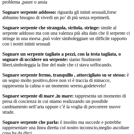
problema ,paure o ansia
Sognare serpente addosso:
riguarda gli istinti sessuali,forse
abbiamo bisogno di viverli un po’ di più senza reprimerli.
Sognare serpente che strangola, stritola, stringe:
simile al
serpente addosso ma con una valenza più alta dato che il serpente ci
stringe in una morsa ,può voler simboleggiare un difficile rapporto
con i nostri istinti sessuali
Sognare un serpente tagliato a pezzi, con la testa tagliata, o
sognare di uccidere un serpente:
siamo finalmente
liberi,simboleggia la fine del male che ci stava soffocando.
Sognare serpente fermo, tranquillo , attorcigliato su se stesso:
è
un segno molto positivo,dove non vi è traccia di minacce,
rappresenta la calma o un momento sereno,godetevelo!
Sognare serpente di mare ,in mare:
rappresenta un momento di
presa di coscienza in cui stiamo realizzando un possibile
cambiamento nell’aria oppure c’è la voglia di percorrere nuove
strade.
Sognare serpente che parla:
è insolito ma succede e potrebbe
rappresentare una linea diretta col nostro inconscio,meglio ascoltare
cosa ha da dirci