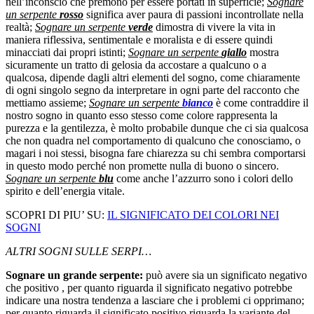
nell’inconscio che premono per essere portati in superficie;
Sognare
un serpente
rosso
significa aver paura di passioni incontrollate nella
realtà;
Sognare un serpente
verde
dimostra di vivere la vita in
maniera riflessiva, sentimentale e moralista e di essere quindi
minacciati dai propri istinti;
Sognare un serpente
giallo
mostra
sicuramente un tratto di gelosia da accostare a qualcuno o a
qualcosa, dipende dagli altri elementi del sogno, come chiaramente
di ogni singolo segno da interpretare in ogni parte del racconto che
mettiamo assieme;
Sognare un serpente
bianco
è come contraddire il
nostro sogno in quanto esso stesso come colore rappresenta la
purezza e la gentilezza, è molto probabile dunque che ci sia qualcosa
che non quadra nel comportamento di qualcuno che conosciamo, o
magari i noi stessi, bisogna fare chiarezza su chi sembra comportarsi
in questo modo perché non promette nulla di buono o sincero.
Sognare un serpente
blu
come anche l’azzurro sono i colori dello
spirito e dell’energia vitale.
SCOPRI DI PIU’ SU:
IL SIGNIFICATO DEI COLORI NEI
SOGNI
ALTRI SOGNI SULLE SERPI…
Sognare un grande serpente:
può avere sia un significato negativo
che positivo , per quanto riguarda il significato negativo potrebbe
indicare una nostra tendenza a lasciare che i problemi ci opprimano;
per quanto riguarda il significato positivo riguarda la variante del