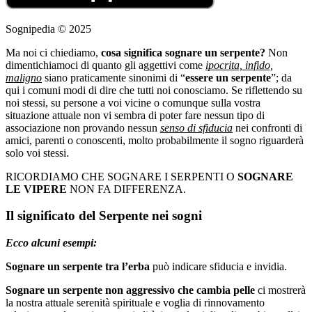
Sognipedia © 2025
Ma noi ci chiediamo,
cosa significa sognare un serpente?
Non
dimentichiamoci di quanto gli aggettivi come
ipocrita, infido,
maligno
siano praticamente sinonimi di “
essere un serpente
”; da
qui i comuni modi di dire che tutti noi conosciamo. Se riflettendo su
noi stessi, su persone a voi vicine o comunque sulla vostra
situazione attuale non vi sembra di poter fare nessun tipo di
associazione non provando nessun
senso di sfiducia
nei confronti di
amici, parenti o conoscenti, molto probabilmente il sogno riguarderà
solo voi stessi.
RICORDIAMO CHE SOGNARE I SERPENTI O
SOGNARE
LE VIPERE
NON FA DIFFERENZA.
Il significato del Serpente nei sogni
Ecco alcuni esempi:
Sognare un serpente tra l’erba
può indicare sfiducia e invidia.
Sognare un serpente non aggressivo che cambia pelle
ci mostrerà
la nostra attuale serenità spirituale e voglia di rinnovamento