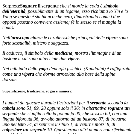
Sorpresa:
Sognare il serpente
che si morde la coda
è
simbolo
dell’eternità
, possibilmente di un legame, esso richiama lo Yin e lo
Yang se questo è sia bianco che nero, dimostrando come i due
opposti possano convivere assieme; (è lo stesso se si mangia la
coda).
Nell’
oroscopo cinese
le caratteristiche principali delle
vipere
sono
forte sessualità, mistero e saggezza.
Il caduceo, il simbolo della
medicina
, mostra l’immagine di un
bastone a cui sono intrecciate due
vipere
.
Nei miti indù dello
yoga
l’energia psichica (Kundalini) è raffigurata
come una
vipera
che dorme arrotolato alla base della spina
dorsale.
Superstizione, tradizione, sogni e numeri:
I numeri da giocare durante l’estrazioni per il
serpente
secondo
la
cabala
sono 51, 89, 28 oppure solo il 36; in alternativa
sognare un
serpente
che si infila sotto la gonna fa 90, che striscia 69, con una
lingua biforcuta 36, avvolto attorno ad un bastone 87, di trovarne
uno nel letto 74, di sentirne il sibilo 1, di venirne morsi 8, di
calpestare un serpente
10. Questi erano altri numeri con riferimenti