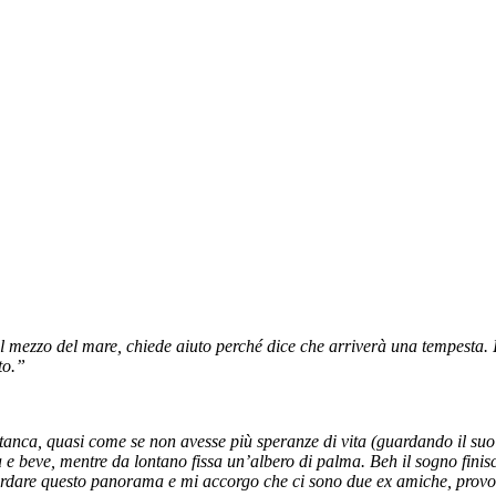
 mezzo del mare, chiede aiuto perché dice che arriverà una tempesta. 
to.”
tanca, quasi come se non avesse più speranze di vita (guardando il suo 
 e beve, mentre da lontano fissa un’albero di palma. Beh il sogno finisc
ardare questo panorama e mi accorgo che ci sono due ex amiche, provo u