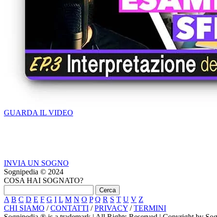
GUARDA IL VIDEO
INVIA UN SOGNO
Sognipedia © 2024
COSA HAI SOGNATO?
A
B
C
D
E
F
G
I
L
M
N
O
P
Q
R
S
T
U
V
Z
CHI SIAMO
/
CONTATTI
/
PRIVACY
/
TERMINI
Sognipedia ® is a trademark | All Rights Reserved | Copyright by S