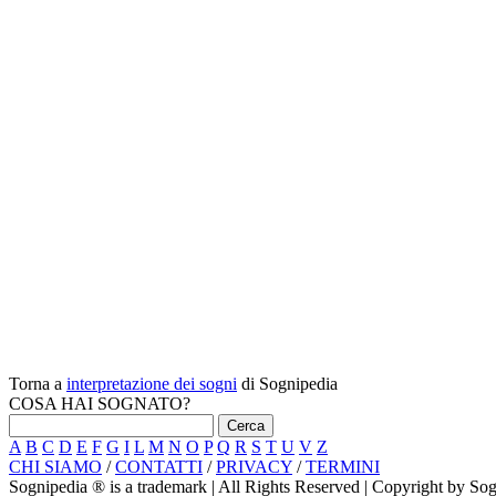
Torna a
interpretazione dei sogni
di Sognipedia
COSA HAI SOGNATO?
A
B
C
D
E
F
G
I
L
M
N
O
P
Q
R
S
T
U
V
Z
CHI SIAMO
/
CONTATTI
/
PRIVACY
/
TERMINI
Sognipedia ® is a trademark | All Rights Reserved | Copyright by S