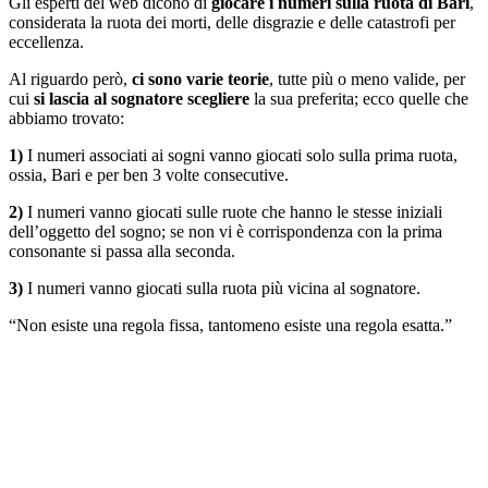
Gli esperti del web dicono di
giocare i numeri sulla ruota di Bari
,
considerata la ruota dei morti, delle disgrazie e delle catastrofi per
eccellenza.
Al riguardo però,
ci sono varie teorie
, tutte più o meno valide, per
cui
si lascia al sognatore scegliere
la sua preferita; ecco quelle che
abbiamo trovato:
1)
I numeri associati ai sogni vanno giocati solo sulla prima ruota,
ossia, Bari e per ben 3 volte consecutive.
2)
I numeri vanno giocati sulle ruote che hanno le stesse iniziali
dell’oggetto del sogno; se non vi è corrispondenza con la prima
consonante si passa alla seconda.
3)
I numeri vanno giocati sulla ruota più vicina al sognatore.
“Non esiste una regola fissa, tantomeno esiste una regola esatta.”