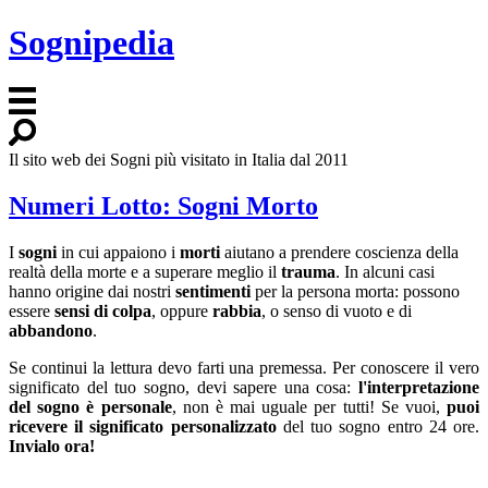
Sognipedia
Il sito web dei Sogni più visitato in Italia dal 2011
Numeri Lotto: Sogni Morto
I
sogni
in cui appaiono i
morti
aiutano a prendere coscienza della
realtà della morte e a superare meglio il
trauma
. In alcuni casi
hanno origine dai nostri
sentimenti
per la persona morta: possono
essere
sensi di colpa
, oppure
rabbia
, o senso di vuoto e di
abbandono
.
Se continui la lettura devo farti una premessa. Per conoscere il vero
significato del tuo sogno, devi sapere una cosa:
l'interpretazione
del sogno è personale
, non è mai uguale per tutti! Se vuoi,
puoi
ricevere il significato personalizzato
del tuo sogno entro 24 ore.
Invialo ora!