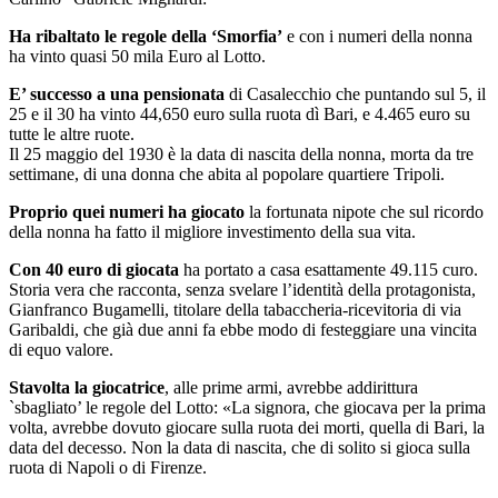
Ha ribaltato le regole della ‘Smorfia’
e con i numeri della nonna
ha vinto quasi 50 mila Euro al Lotto.
E’ successo a una pensionata
di Casalecchio che puntando sul 5, il
25 e il 30 ha vinto 44,650 euro sulla ruota dì Bari, e 4.465 euro su
tutte le altre ruote.
Il 25 maggio del 1930 è la data di nascita della nonna, morta da tre
settimane, di una donna che abita al popolare quartiere Tripoli.
Proprio quei numeri ha giocato
la fortunata nipote che sul ricordo
della nonna ha fatto il migliore investimento della sua vita.
Con 40 euro di giocata
ha portato a casa esattamente 49.115 curo.
Storia vera che racconta, senza svelare l’identità della protagonista,
Gianfranco Bugamelli, titolare della tabaccheria-ricevitoria di via
Garibaldi, che già due anni fa ebbe modo di festeggiare una vincita
di equo valore.
Stavolta la giocatrice
, alle prime armi, avrebbe addirittura
`sbagliato’ le regole del Lotto: «La signora, che giocava per la prima
volta, avrebbe dovuto giocare sulla ruota dei morti, quella di Bari, la
data del decesso. Non la data di nascita, che di solito si gioca sulla
ruota di Napoli o di Firenze.