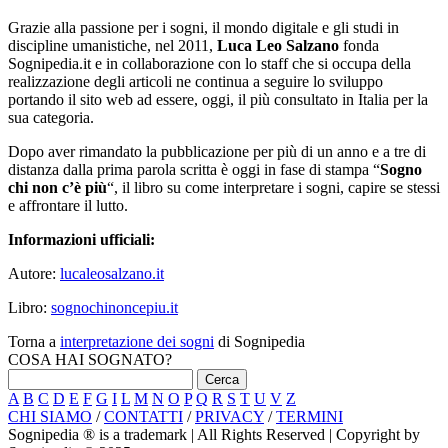
Grazie alla passione per i sogni, il mondo digitale e gli studi in
discipline umanistiche, nel 2011,
Luca Leo Salzano
fonda
Sognipedia.it e in collaborazione con lo staff che si occupa della
realizzazione degli articoli ne continua a seguire lo sviluppo
portando il sito web ad essere, oggi, il più consultato in Italia per la
sua categoria.
Dopo aver rimandato la pubblicazione per più di un anno e a tre di
distanza dalla prima parola scritta è oggi in fase di stampa “
Sogno
chi non c’è più
“, il libro su come interpretare i sogni, capire se stessi
e affrontare il lutto.
Informazioni ufficiali:
Autore:
lucaleosalzano.it
Libro:
sognochinoncepiu.it
Torna a
interpretazione dei sogni
di Sognipedia
COSA HAI SOGNATO?
A
B
C
D
E
F
G
I
L
M
N
O
P
Q
R
S
T
U
V
Z
CHI SIAMO
/
CONTATTI
/
PRIVACY
/
TERMINI
Sognipedia ® is a trademark | All Rights Reserved | Copyright by