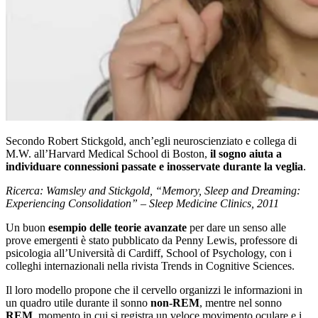
Secondo Robert Stickgold, anch’egli neuroscienziato e collega di
M.W. all’Harvard Medical School di Boston,
il sogno aiuta a
individuare connessioni passate e inosservate durante la veglia
.
Ricerca: Wamsley and Stickgold, “Memory, Sleep and Dreaming:
Experiencing Consolidation” – Sleep Medicine Clinics, 2011
Un buon
esempio delle teorie avanzate
per dare un senso alle
prove emergenti è stato pubblicato da Penny Lewis, professore di
psicologia all’Università di Cardiff, School of Psychology, con i
colleghi internazionali nella rivista Trends in Cognitive Sciences.
Il loro modello propone che il cervello organizzi le informazioni in
un quadro utile durante il sonno
non-REM
, mentre nel sonno
REM
, momento in cui si registra un veloce movimento oculare e i