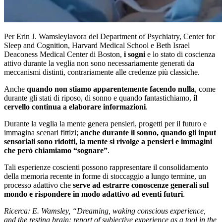
Per Erin J. Wamsleylavora del Department of Psychiatry, Center for
Sleep and Cognition, Harvard Medical School e Beth Israel
Deaconess Medical Center di Boston,
i sogni
e lo stato di coscienza
attivo durante la veglia non sono necessariamente generati da
meccanismi distinti, contrariamente alle credenze più classiche.
Anche
quando non stiamo apparentemente facendo nulla
, come
durante gli stati di riposo, di sonno e quando fantastichiamo,
il
cervello continua a elaborare informazioni
.
Durante la veglia la mente genera pensieri, progetti per il futuro e
immagina scenari fittizi;
anche durante il sonno, quando gli input
sensoriali sono ridotti, la mente si rivolge a pensieri e immagini
che però chiamiamo “sognare”
.
Tali esperienze coscienti possono rappresentare il consolidamento
della memoria recente in forme di stoccaggio a lungo termine, un
processo adattivo che
serve ad estrarre conoscenze generali sul
mondo e rispondere in modo adattivo ad eventi futuri
.
Ricerca: E. Wamsley, “Dreaming, waking conscious experience,
and the resting brain: report of subjective experience as a tool in the