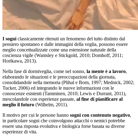
I sogni
classicamente ritenuti un fenomeno del tutto distinto dal
pensiero spontaneo e dalle immagini della veglia, possono essere
meglio concettualizzate come una estensione naturale della
coscienza vigile (Wamsley e Stickgold, 2010; Domhoff, 2011;
Horikawa, 2013).
Nella fase di dormiveglia, come nel sonno,
la mente è a lavoro
,
elaborando le situazioni e le preoccupazioni della giornata,
consolidandole nella memoria (Plihal e Born, 1997; Mednick, 2002;
Tucker, 2006) ed integrando le nuove informazioni con le
conoscenze esistenti (Tamminen, 2010; Lewis e Durrant, 2011),
mescolandole con esperienze passate,
al fine di pianificare al
meglio il futuro
(Wilhelm, 2011).
Il motivo per cui le persone hanno
sogni con contenuto negativo
,
in particolare sogni che coinvolgono attacchi o nemici potrebbe
essere una risposta evolutiva e biologica forse basata su diverse
esperienze di vita.