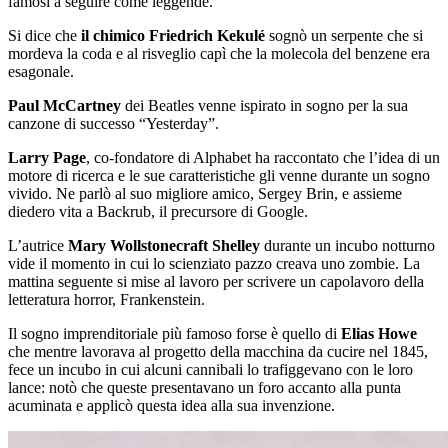
famosi a seguire come leggende.
Si dice che
il chimico Friedrich Kekulé
sognò un serpente che si
mordeva la coda e al risveglio capì che la molecola del benzene era
esagonale.
Paul McCartney
dei Beatles venne ispirato in sogno per la sua
canzone di successo “Yesterday”.
Larry Page
, co-fondatore di Alphabet ha raccontato che l’idea di un
motore di ricerca e le sue caratteristiche gli venne durante un sogno
vivido. Ne parlò al suo migliore amico, Sergey Brin, e assieme
diedero vita a Backrub, il precursore di Google.
L’autrice
Mary Wollstonecraft Shelley
durante un incubo notturno
vide il momento in cui lo scienziato pazzo creava uno zombie. La
mattina seguente si mise al lavoro per scrivere un capolavoro della
letteratura horror, Frankenstein.
Il sogno imprenditoriale più famoso forse è quello di
Elias Howe
che mentre lavorava al progetto della macchina da cucire nel 1845,
fece un incubo in cui alcuni cannibali lo trafiggevano con le loro
lance: notò che queste presentavano un foro accanto alla punta
acuminata e applicò questa idea alla sua invenzione.